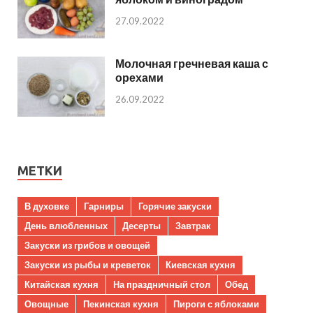
27.09.2022
Молочная гречневая каша с
орехами
26.09.2022
МЕТКИ
В духовке
Гарниры
Горячие закуски
День влюбленных
Десерты
Завтрак
Закуски из грибов и овощей
Закуски из рыбы и креветок
Киевская кухня
Китайская кухня
На праздничный стол
Обед
Овощные
Пекинская кухня
Пироги с яблоками