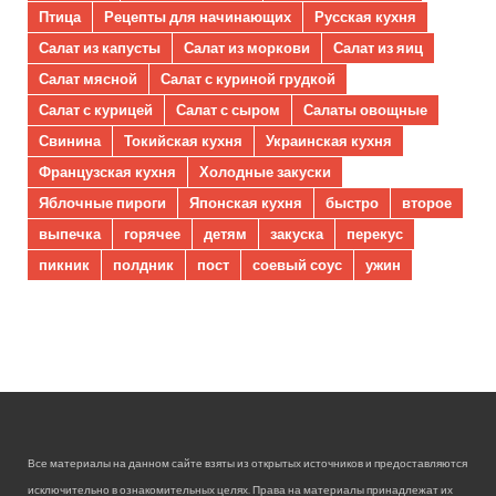
Птица
Рецепты для начинающих
Русская кухня
Салат из капусты
Салат из моркови
Салат из яиц
Салат мясной
Салат с куриной грудкой
Салат с курицей
Салат с сыром
Салаты овощные
Свинина
Токийская кухня
Украинская кухня
Французская кухня
Холодные закуски
Яблочные пироги
Японская кухня
быстро
второе
выпечка
горячее
детям
закуска
перекус
пикник
полдник
пост
соевый соус
ужин
Все материалы на данном сайте взяты из открытых источников и предоставляются
исключительно в ознакомительных целях. Права на материалы принадлежат их