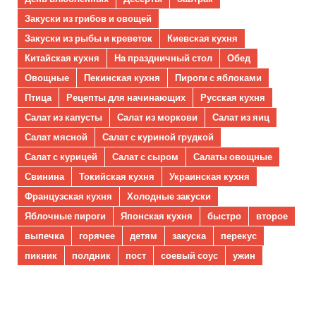
Закуски из грибов и овощей
Закуски из рыбы и креветок
Киевская кухня
Китайская кухня
На праздничный стол
Обед
Овощные
Пекинская кухня
Пироги с яблоками
Птица
Рецепты для начинающих
Русская кухня
Салат из капусты
Салат из моркови
Салат из яиц
Салат мясной
Салат с куриной грудкой
Салат с курицей
Салат с сыром
Салаты овощные
Свинина
Токийская кухня
Украинская кухня
Французская кухня
Холодные закуски
Яблочные пироги
Японская кухня
быстро
второе
выпечка
горячее
детям
закуска
перекус
пикник
полдник
пост
соевый соус
ужин