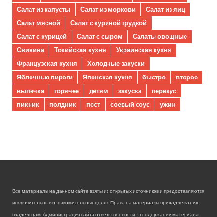
Салат из капусты
Салат из моркови
Салат из яиц
Салат мясной
Салат с куриной грудкой
Салат с курицей
Салат с сыром
Салаты овощные
Свинина
Токийская кухня
Украинская кухня
Французская кухня
Холодные закуски
Яблочные пироги
Японская кухня
быстро
второе
выпечка
горячее
детям
закуска
перекус
пикник
полдник
пост
соевый соус
ужин
Все материалы на данном сайте взяты из открытых источников и предоставляются
исключительно в ознакомительных целях. Права на материалы принадлежат их
владельцам. Администрация сайта ответственности за содержание материала