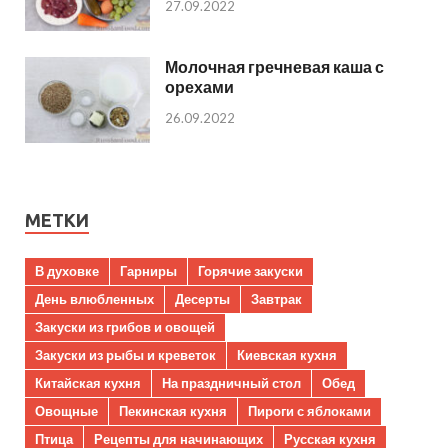
27.09.2022
Молочная гречневая каша с
орехами
26.09.2022
МЕТКИ
В духовке
Гарниры
Горячие закуски
День влюбленных
Десерты
Завтрак
Закуски из грибов и овощей
Закуски из рыбы и креветок
Киевская кухня
Китайская кухня
На праздничный стол
Обед
Овощные
Пекинская кухня
Пироги с яблоками
Птица
Рецепты для начинающих
Русская кухня