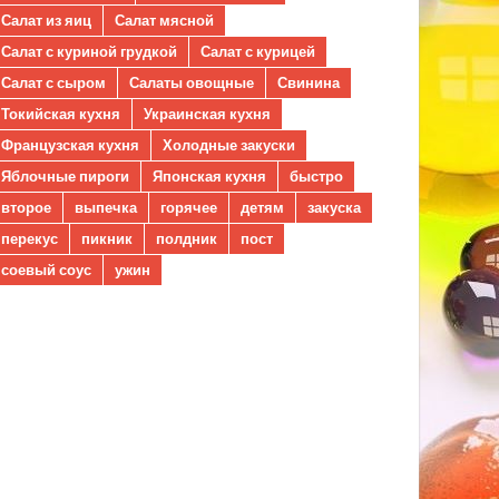
Салат из яиц
Салат мясной
Салат с куриной грудкой
Салат с курицей
Салат с сыром
Салаты овощные
Свинина
Токийская кухня
Украинская кухня
Французская кухня
Холодные закуски
Яблочные пироги
Японская кухня
быстро
второе
выпечка
горячее
детям
закуска
перекус
пикник
полдник
пост
соевый соус
ужин