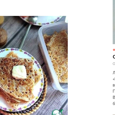
Ф
О
Л
«
в
П
В
б