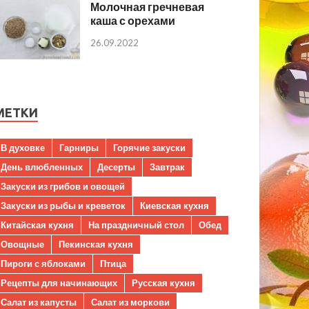
Молочная гречневая
каша с орехами
26.09.2022
МЕТКИ
В духовке
Гарниры
Горячие закуски
День влюбленных
Десерты
Завтрак
Закуски из грибов и овощей
Закуски из рыбы и креветок
Киевская кухня
Китайская кухня
На праздничный стол
Обед
Овощные
Пекинская кухня
Пироги с яблоками
Птица
Рецепты для начинающих
Русская кухня
Салат из капусты
Салат из моркови