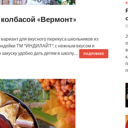
Я
 колбасой «Вермонт»
О
2
вариант для вкусного перекуса школьников из
о
а индейки ТМ "ИНДИЛАЙТ", с нежным вкусом и
в
 закуску удобно дать детям в школу.…
ПОДРОБНЕЕ
к
п
п