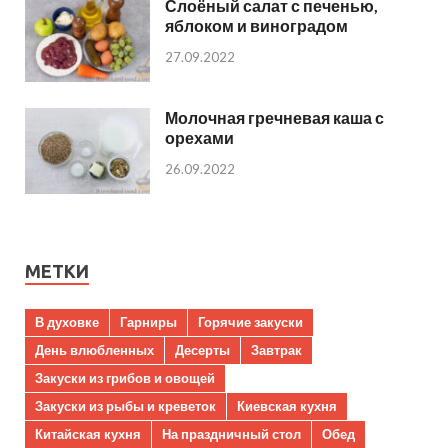
Слоёный салат с печенью,
яблоком и виноградом
27.09.2022
Молочная гречневая каша с
орехами
26.09.2022
МЕТКИ
В духовке
Гарниры
Горячие закуски
День влюбленных
Десерты
Завтрак
Закуски из грибов и овощей
Закуски из рыбы и креветок
Киевская кухня
Китайская кухня
На праздничный стол
Обед