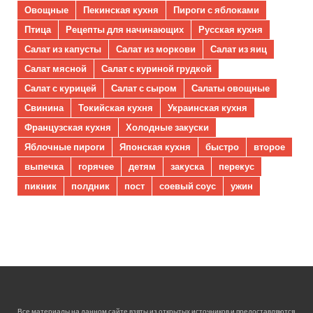
Овощные
Пекинская кухня
Пироги с яблоками
Птица
Рецепты для начинающих
Русская кухня
Салат из капусты
Салат из моркови
Салат из яиц
Салат мясной
Салат с куриной грудкой
Салат с курицей
Салат с сыром
Салаты овощные
Свинина
Токийская кухня
Украинская кухня
Французская кухня
Холодные закуски
Яблочные пироги
Японская кухня
быстро
второе
выпечка
горячее
детям
закуска
перекус
пикник
полдник
пост
соевый соус
ужин
Все материалы на данном сайте взяты из открытых источников и предоставляются