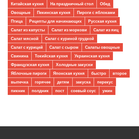
Китайская кухня
На праздничный стол
Обед
Овощные
Пекинская кухня
Пироги с яблоками
Птица
Рецепты для начинающих
Русская кухня
Салат из капусты
Салат из моркови
Салат из яиц
Салат мясной
Салат с куриной грудкой
Салат с курицей
Салат с сыром
Салаты овощные
Свинина
Токийская кухня
Украинская кухня
Французская кухня
Холодные закуски
Яблочные пироги
Японская кухня
быстро
второе
выпечка
горячее
детям
закуска
перекус
пикник
полдник
пост
соевый соус
ужин