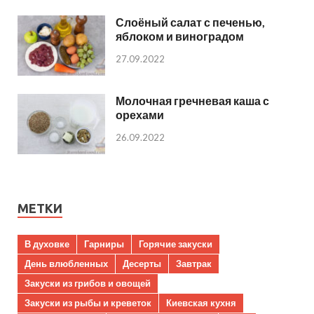
Слоёный салат с печенью,
яблоком и виноградом
27.09.2022
Молочная гречневая каша с
орехами
26.09.2022
МЕТКИ
В духовке
Гарниры
Горячие закуски
День влюбленных
Десерты
Завтрак
Закуски из грибов и овощей
Закуски из рыбы и креветок
Киевская кухня