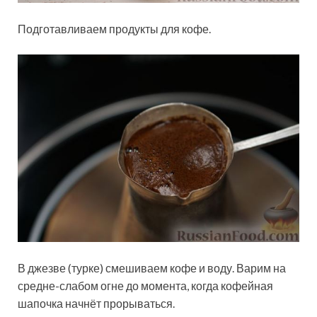
Подготавливаем продукты
для кофе.
В джезве (турке) смешиваем кофе и воду. Варим на
средне-слабом огне до момента, когда кофейная
шапочка начнёт прорываться.