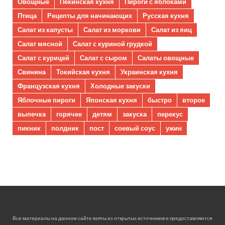
Овощные
Пекинская кухня
Пироги с яблоками
Птица
Рецепты для начинающих
Русская кухня
Салат из капусты
Салат из моркови
Салат из яиц
Салат мясной
Салат с куриной грудкой
Салат с курицей
Салат с сыром
Салаты овощные
Свинина
Токийская кухня
Украинская кухня
Французская кухня
Холодные закуски
Яблочные пироги
Японская кухня
быстро
второе
выпечка
горячее
детям
закуска
перекус
пикник
полдник
пост
соевый соус
ужин
Все материалы на данном сайте взяты из открытых источников и предоставляются