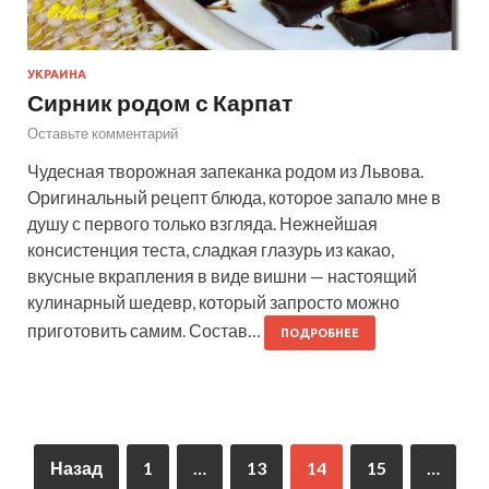
УКРАИНА
Сирник родом с Карпат
Оставьте комментарий
Чудесная творожная запеканка родом из Львова.
Оригинальный рецепт блюда, которое запало мне в
душу с первого только взгляда. Нежнейшая
консистенция теста, сладкая глазурь из какао,
вкусные вкрапления в виде вишни — настоящий
кулинарный шедевр, который запросто можно
приготовить самим. Состав…
ПОДРОБНЕЕ
Назад
1
…
13
14
15
…