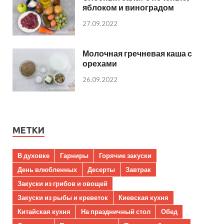
яблоком и виноградом
27.09.2022
Молочная гречневая каша с
орехами
26.09.2022
МЕТКИ
В духовке
Гарниры
Горячие закуски
День влюбленных
Десерты
Завтрак
Закуски из грибов и овощей
Закуски из рыбы и креветок
Киевская кухня
Китайская кухня
На праздничный стол
Обед