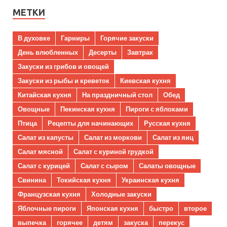
МЕТКИ
В духовке
Гарниры
Горячие закуски
День влюбленных
Десерты
Завтрак
Закуски из грибов и овощей
Закуски из рыбы и креветок
Киевская кухня
Китайская кухня
На праздничный стол
Обед
Овощные
Пекинская кухня
Пироги с яблоками
Птица
Рецепты для начинающих
Русская кухня
Салат из капусты
Салат из моркови
Салат из яиц
Салат мясной
Салат с куриной грудкой
Салат с курицей
Салат с сыром
Салаты овощные
Свинина
Токийская кухня
Украинская кухня
Французская кухня
Холодные закуски
Яблочные пироги
Японская кухня
быстро
второе
выпечка
горячее
детям
закуска
перекус