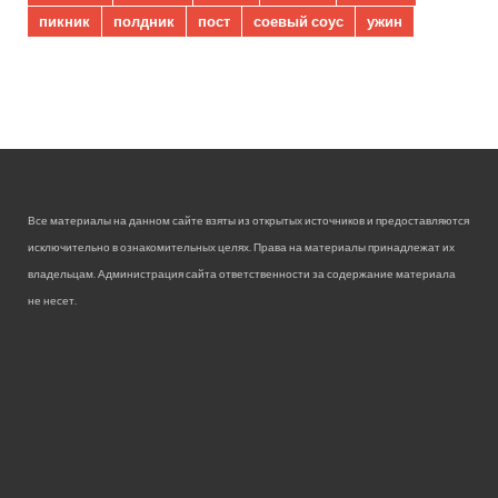
пикник
полдник
пост
соевый соус
ужин
Все материалы на данном сайте взяты из открытых источников и предоставляются
исключительно в ознакомительных целях. Права на материалы принадлежат их
владельцам. Администрация сайта ответственности за содержание материала
не несет.