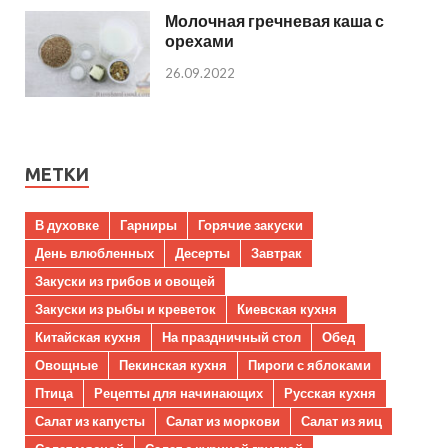
Молочная гречневая каша с
орехами
26.09.2022
МЕТКИ
В духовке
Гарниры
Горячие закуски
День влюбленных
Десерты
Завтрак
Закуски из грибов и овощей
Закуски из рыбы и креветок
Киевская кухня
Китайская кухня
На праздничный стол
Обед
Овощные
Пекинская кухня
Пироги с яблоками
Птица
Рецепты для начинающих
Русская кухня
Салат из капусты
Салат из моркови
Салат из яиц