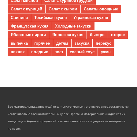
Салат мясной
Салат с куриной грудкой
Салат с курицей
Салат с сыром
Салаты овощные
Свинина
Токийская кухня
Украинская кухня
Французская кухня
Холодные закуски
Яблочные пироги
Японская кухня
быстро
второе
выпечка
горячее
детям
закуска
перекус
пикник
полдник
пост
соевый соус
ужин
Все материалы на данном сайте взяты из открытых источников и предоставляются
исключительно в ознакомительных целях. Права на материалы принадлежат их
владельцам. Администрация сайта ответственности за содержание материала
не несет.