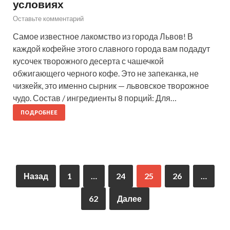
условиях
Оставьте комментарий
Самое известное лакомство из города Львов! В
каждой кофейне этого славного города вам подадут
кусочек творожного десерта с чашечкой
обжигающего черного кофе. Это не запеканка, не
чизкейк, это именно сырник — львовское творожное
чудо. Состав / ингредиенты 8 порций: Для…
ПОДРОБНЕЕ
Назад
1
…
24
25
26
…
62
Далее