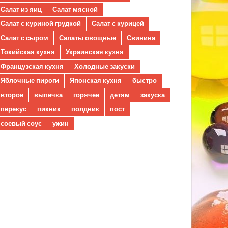
Салат из яиц
Салат мясной
Салат с куриной грудкой
Салат с курицей
Салат с сыром
Салаты овощные
Свинина
Токийская кухня
Украинская кухня
Французская кухня
Холодные закуски
Яблочные пироги
Японская кухня
быстро
второе
выпечка
горячее
детям
закуска
перекус
пикник
полдник
пост
соевый соус
ужин