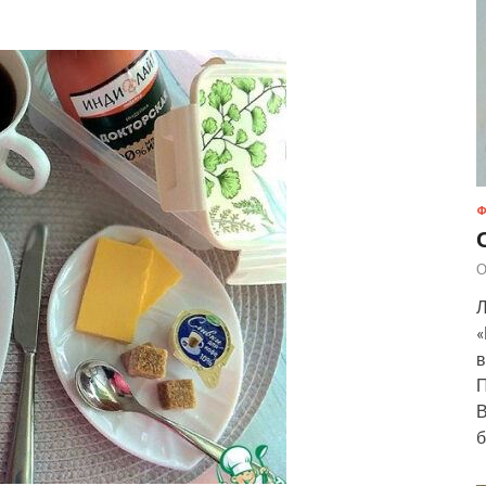
Ф
О
Л
«
в
П
В
б