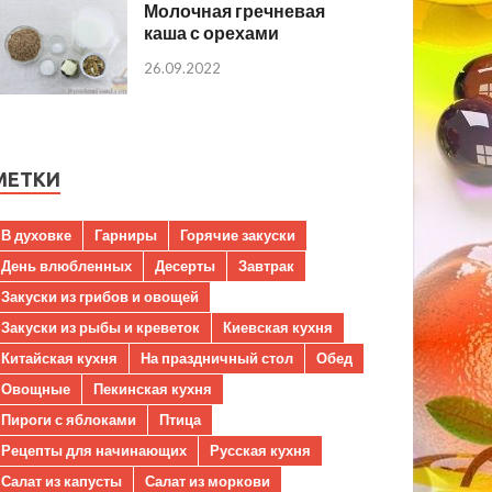
Молочная гречневая
каша с орехами
26.09.2022
МЕТКИ
В духовке
Гарниры
Горячие закуски
День влюбленных
Десерты
Завтрак
Закуски из грибов и овощей
Закуски из рыбы и креветок
Киевская кухня
Китайская кухня
На праздничный стол
Обед
Овощные
Пекинская кухня
Пироги с яблоками
Птица
Рецепты для начинающих
Русская кухня
Салат из капусты
Салат из моркови