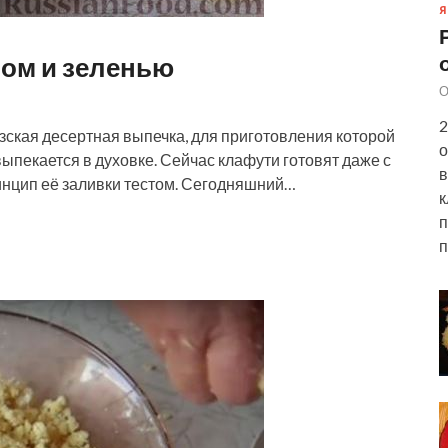
Я
ном и зеленью
О
2
ская десертная выпечка, для приготовления которой
о
выпекается в духовке. Сейчас клафути готовят даже с
в
ринцип её заливки тестом. Сегодняшний…
к
п
п