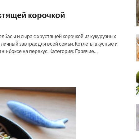
стящей корочкой
олбасы и сыра с хрустящей корочкой из кукурузных
личный завтрак для всей семьи. Котлеты вкусные и
анч-боксе на перекус. Категория: Горячие…