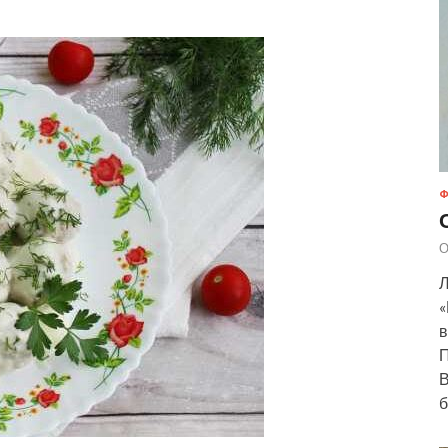
Ф
О
Л
«
в
П
В
б