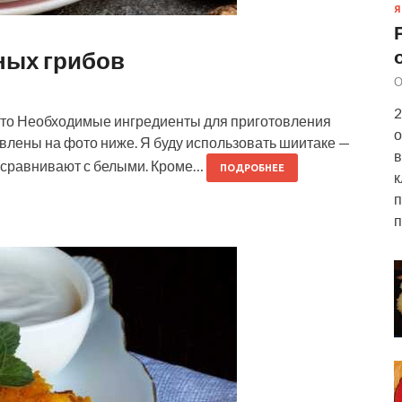
Я
ных грибов
О
2
ото Необходимые ингредиенты для приготовления
о
влены на фото ниже. Я буду использовать шиитаке —
в
х сравнивают с белыми. Кроме…
ПОДРОБНЕЕ
к
п
п