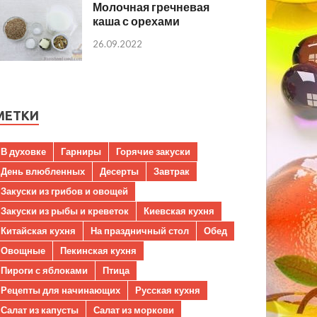
Молочная гречневая
каша с орехами
26.09.2022
МЕТКИ
В духовке
Гарниры
Горячие закуски
День влюбленных
Десерты
Завтрак
Закуски из грибов и овощей
Закуски из рыбы и креветок
Киевская кухня
Китайская кухня
На праздничный стол
Обед
Овощные
Пекинская кухня
Пироги с яблоками
Птица
Рецепты для начинающих
Русская кухня
Салат из капусты
Салат из моркови