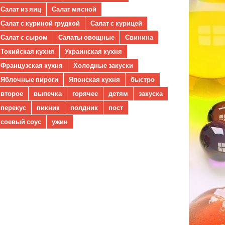
Салат из яиц
Салат мясной
Салат с куриной грудкой
Салат с курицей
Салат с сыром
Салаты овощные
Свинина
Токийская кухня
Украинская кухня
Французская кухня
Холодные закуски
Яблочные пироги
Японская кухня
быстро
второе
выпечка
горячее
детям
закуска
перекус
пикник
полдник
пост
соевый соус
ужин