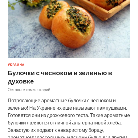
УКРАИНА
Булочки с чесноком и зеленью в
духовке
Оставьте комментарий
Потрясающие ароматные булочки с чесноком и
зеленью! На Украине их еще называют пампушками.
Готовятся они из дрожжевого теста. Такие ароматные
булочки являются отличной альтернативой хлеба.
Зачастую их подают к наваристому борщу,
ароматному рассольнику, мясному бульону и другим