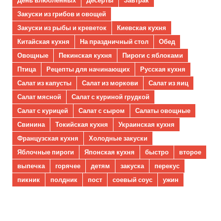
День влюбленных
Десерты
Завтрак
Закуски из грибов и овощей
Закуски из рыбы и креветок
Киевская кухня
Китайская кухня
На праздничный стол
Обед
Овощные
Пекинская кухня
Пироги с яблоками
Птица
Рецепты для начинающих
Русская кухня
Салат из капусты
Салат из моркови
Салат из яиц
Салат мясной
Салат с куриной грудкой
Салат с курицей
Салат с сыром
Салаты овощные
Свинина
Токийская кухня
Украинская кухня
Французская кухня
Холодные закуски
Яблочные пироги
Японская кухня
быстро
второе
выпечка
горячее
детям
закуска
перекус
пикник
полдник
пост
соевый соус
ужин