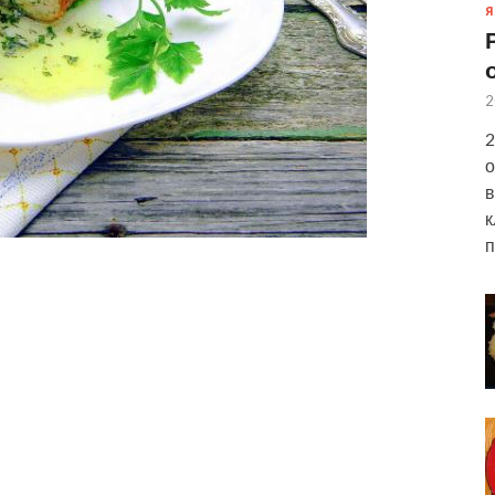
Я
2
2
о
в
к
п