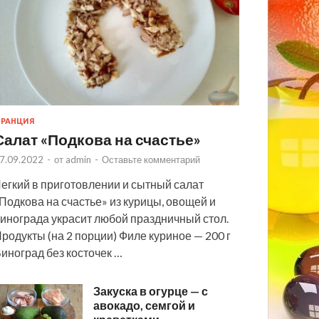
РАНЦИЯ
Салат «Подкова на счастье»
7.09.2022
-
от
admin
-
Оставьте комментарий
егкий в приготовлении и сытный салат
Подкова на счастье» из курицы, овощей и
инограда украсит любой праздничный стол.
родукты (на 2 порции) Филе куриное — 200 г
иноград без косточек …
Закуска в огурце — с
авокадо, семгой и