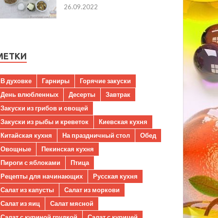
26.09.2022
МЕТКИ
В духовке
Гарниры
Горячие закуски
День влюбленных
Десерты
Завтрак
Закуски из грибов и овощей
Закуски из рыбы и креветок
Киевская кухня
Китайская кухня
На праздничный стол
Обед
Овощные
Пекинская кухня
Пироги с яблоками
Птица
Рецепты для начинающих
Русская кухня
Салат из капусты
Салат из моркови
Салат из яиц
Салат мясной
Салат с куриной грудкой
Салат с курицей