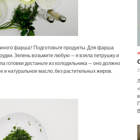
уриного фарша? Подготовьте продукты. Для фарша
Ф
рудки. Зелень возьмите любую — я взяла петрушку и
ала готовки достаньте из холодильника — оно должно
2
е и натуральное масло, без растительных жиров.
Л
«
в
П
В