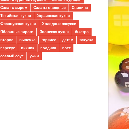
Салат с сыром
Салаты овощные
Свинина
Токийская кухня
Украинская кухня
Французская кухня
Холодные закуски
Яблочные пироги
Японская кухня
быстро
второе
выпечка
горячее
детям
закуска
перекус
пикник
полдник
пост
соевый соус
ужин