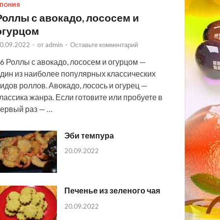
ПОНИЯ
Роллы с авокадо, лососем и
огурцом
0.09.2022
-
от
admin
-
Оставьте комментарий
6 Роллы с авокадо, лососем и огурцом —
дин из наиболее популярных классических
идов роллов. Авокадо, лосось и огурец —
лассика жанра. Если готовите или пробуете в
ервый раз — …
Эби темпура
20.09.2022
Печенье из зеленого чая
20.09.2022