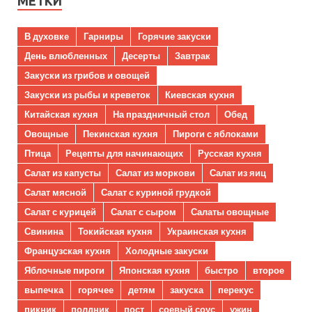
МЕТКИ
В духовке
Гарниры
Горячие закуски
День влюбленных
Десерты
Завтрак
Закуски из грибов и овощей
Закуски из рыбы и креветок
Киевская кухня
Китайская кухня
На праздничный стол
Обед
Овощные
Пекинская кухня
Пироги с яблоками
Птица
Рецепты для начинающих
Русская кухня
Салат из капусты
Салат из моркови
Салат из яиц
Салат мясной
Салат с куриной грудкой
Салат с курицей
Салат с сыром
Салаты овощные
Свинина
Токийская кухня
Украинская кухня
Французская кухня
Холодные закуски
Яблочные пироги
Японская кухня
быстро
второе
выпечка
горячее
детям
закуска
перекус
пикник
полдник
пост
соевый соус
ужин