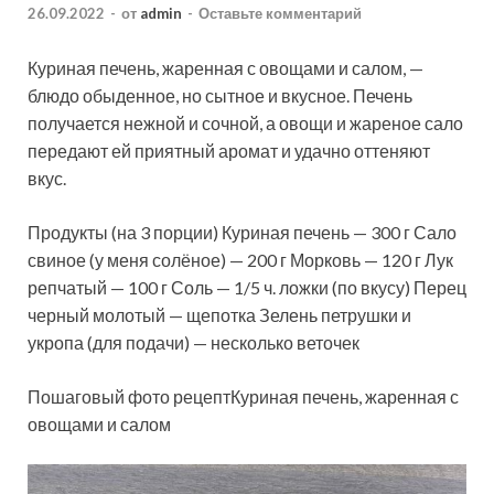
26.09.2022
-
от
admin
-
Оставьте комментарий
Куриная печень, жаренная с овощами и салом, —
блюдо обыденное, но сытное и вкусное. Печень
получается нежной и сочной, а овощи и жареное сало
передают ей приятный аромат и удачно оттеняют
вкус.
Продукты (на 3 порции) Куриная печень — 300 г Сало
свиное (у меня солёное) — 200
г Морковь — 120 г Лук
репчатый — 100 г Соль — 1/5 ч. ложки (по вкусу) Перец
черный молотый — щепотка Зелень петрушки и
укропа (для подачи) — несколько веточек
Пошаговый фото рецептКуриная печень, жаренная с
овощами и салом