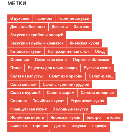
МЕТКИ
В духовке
Гарниры
Горячие закуски
День влюбленных
Десерты
Завтрак
Закуски из грибов и овощей
Закуски из рыбы и креветок
Киевская кухня
Китайская кухня
На праздничный стол
Обед
Овощные
Пекинская кухня
Пироги с яблоками
Птица
Рецепты для начинающих
Русская кухня
Салат из капусты
Салат из моркови
Салат из яиц
Салат мясной
Салат с куриной грудкой
Салат с курицей
Салат с сыром
Салаты овощные
Свинина
Токийская кухня
Украинская кухня
Французская кухня
Холодные закуски
Яблочные пироги
Японская кухня
быстро
второе
выпечка
горячее
детям
закуска
перекус