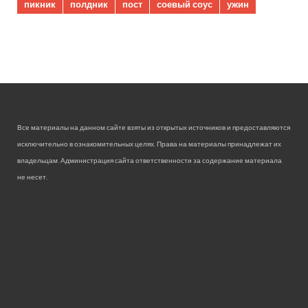
пикник
полдник
пост
соевый соус
ужин
Все материалы на данном сайте взяты из открытых источников и предоставляются
исключительно в ознакомительных целях. Права на материалы принадлежат их
владельцам. Администрация сайта ответственности за содержание материала
не несет.