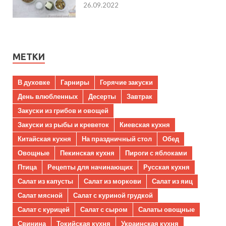
26.09.2022
МЕТКИ
В духовке
Гарниры
Горячие закуски
День влюбленных
Десерты
Завтрак
Закуски из грибов и овощей
Закуски из рыбы и креветок
Киевская кухня
Китайская кухня
На праздничный стол
Обед
Овощные
Пекинская кухня
Пироги с яблоками
Птица
Рецепты для начинающих
Русская кухня
Салат из капусты
Салат из моркови
Салат из яиц
Салат мясной
Салат с куриной грудкой
Салат с курицей
Салат с сыром
Салаты овощные
Свинина
Токийская кухня
Украинская кухня