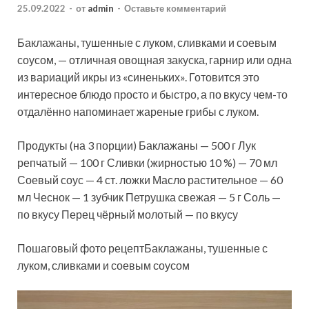
25.09.2022
-
от
admin
-
Оставьте комментарий
Баклажаны, тушенные с луком, сливками и соевым
соусом, — отличная овощная закуска, гарнир или одна
из вариаций икры из «синеньких». Готовится это
интересное блюдо просто и быстро, а по вкусу чем-то
отдалённо напоминает жареные грибы с луком.
Продукты (на 3 порции
) Баклажаны — 500 г Лук
репчатый — 100 г Сливки (жирностью 10 %) — 70 мл
Соевый соус — 4 ст. ложки Масло растительное — 60
мл Чеснок — 1 зубчик Петрушка свежая — 5 г Соль —
по вкусу Перец чёрный молотый — по вкусу
Пошаговый фото рецептБаклажаны, тушенные с
луком, сливками и соевым соусом