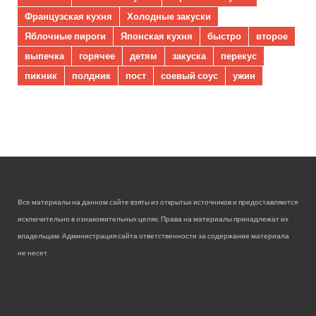
Французская кухня
Холодные закуски
Яблочные пироги
Японская кухня
быстро
второе
выпечка
горячее
детям
закуска
перекус
пикник
полдник
пост
соевый соус
ужин
Все материалы на данном сайте взяты из открытых источников и предоставляются
исключительно в ознакомительных целях. Права на материалы принадлежат их
владельцам. Администрация сайта ответственности за содержание материала
не несет.