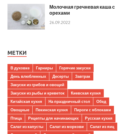
Молочная гречневая каша с
орехами
26.09.2022
МЕТКИ
В духовке
Гарниры
Горячие закуски
День влюбленных
Десерты
Завтрак
Закуски из грибов и овощей
Закуски из рыбы и креветок
Киевская кухня
Китайская кухня
На праздничный стол
Обед
Овощные
Пекинская кухня
Пироги с яблоками
Птица
Рецепты для начинающих
Русская кухня
Салат из капусты
Салат из моркови
Салат из яиц