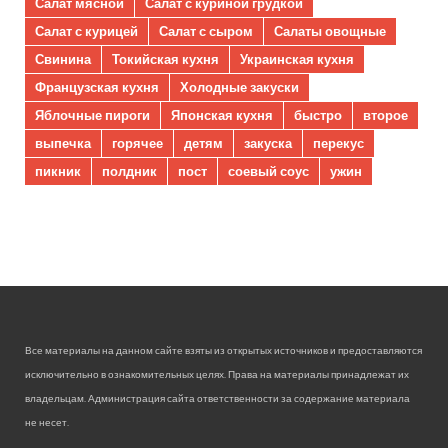
Салат мясной
Салат с куриной грудкой
Салат с курицей
Салат с сыром
Салаты овощные
Свинина
Токийская кухня
Украинская кухня
Французская кухня
Холодные закуски
Яблочные пироги
Японская кухня
быстро
второе
выпечка
горячее
детям
закуска
перекус
пикник
полдник
пост
соевый соус
ужин
Все материалы на данном сайте взяты из открытых источников и предоставляются
исключительно в ознакомительных целях. Права на материалы принадлежат их
владельцам. Администрация сайта ответственности за содержание материала
не несет.