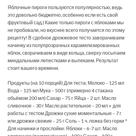
Яблочные пироги пользуются популярностью, ведь
это довольно бюджетно, особенно если есть свой
фруктовый сад.) Какие только пироги с яблоками мы
не пробовали, но вкуснее всего получается по этому
рецепту! В сдобное дрожжевое тесто заворачиваем
начинку из полупрозрачных
карамелизированных
яблок, сворачиваем в виде кольца, сверху посыпаем
миндальными лепестками и выпекаем. Результат
стоит вашего времени.
Продукты (на 10 порций) Для теста: Молоко – 125 мл
Вода – 125 мл Мука – 500 г (примерно 4 стакана
объёмом 200 мл) Сахар – 75 г Яйца – 2 шт. Масло
сливочное – 30 г Масло растительное – 20 мл + для
работы с тестом Дрожжи сухие моментальные – 7 г
или дрожжи свежие – 25 г Соль – 1 ч. ложка без горки *
Для начинки и прослойки: Яблоки – 6-7 шт. Масло
сливочное (размягчённое) – 100 г Сахар – 100 г