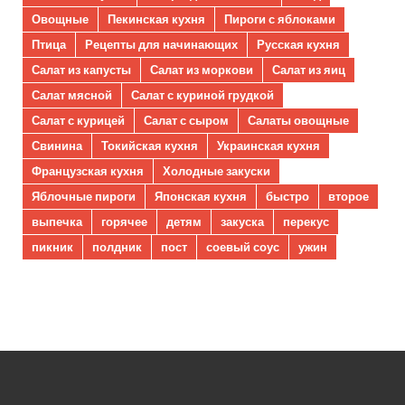
Овощные
Пекинская кухня
Пироги с яблоками
Птица
Рецепты для начинающих
Русская кухня
Салат из капусты
Салат из моркови
Салат из яиц
Салат мясной
Салат с куриной грудкой
Салат с курицей
Салат с сыром
Салаты овощные
Свинина
Токийская кухня
Украинская кухня
Французская кухня
Холодные закуски
Яблочные пироги
Японская кухня
быстро
второе
выпечка
горячее
детям
закуска
перекус
пикник
полдник
пост
соевый соус
ужин