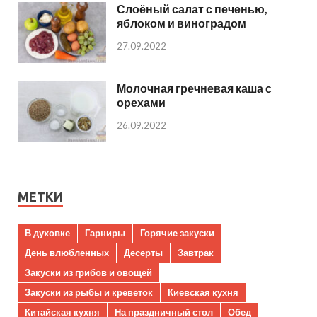
Слоёный салат с печенью,
яблоком и виноградом
27.09.2022
Молочная гречневая каша с
орехами
26.09.2022
МЕТКИ
В духовке
Гарниры
Горячие закуски
День влюбленных
Десерты
Завтрак
Закуски из грибов и овощей
Закуски из рыбы и креветок
Киевская кухня
Китайская кухня
На праздничный стол
Обед