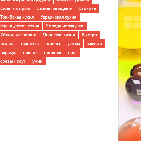
Салат с сыром
Салаты овощные
Свинина
Токийская кухня
Украинская кухня
Французская кухня
Холодные закуски
Яблочные пироги
Японская кухня
быстро
второе
выпечка
горячее
детям
закуска
перекус
пикник
полдник
пост
соевый соус
ужин