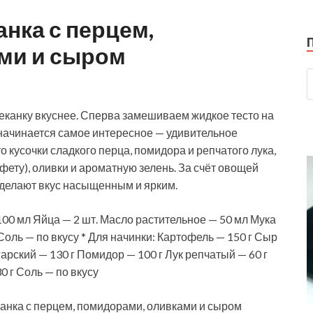
нка с перцем,
ми и сыром
канку вкуснее. Сперва замешиваем жидкое тесто на
 начинается самое интересное — удивительное
 кусочки сладкого перца, помидора и репчатого лука,
фету), оливки и ароматную зелень. За счёт овощей
и делают вкус насыщенным и ярким.
100 мл Яйца — 2 шт. Масло растительное — 50 мл Мука
 Соль — по вкусу * Для начинки: Картофель — 150 г Сыр
арский — 130 г Помидор — 100 г Лук репчатый — 60 г
0 г Соль — по вкусу
нка с перцем, помидорами, оливками и сыром