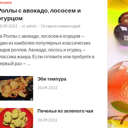
ПОНИЯ
Роллы с авокадо, лососем и
огурцом
0.09.2022
-
от
admin
-
Оставьте комментарий
6 Роллы с авокадо, лососем и огурцом —
дин из наиболее популярных классических
идов роллов. Авокадо, лосось и огурец —
лассика жанра. Если готовите или пробуете в
ервый раз — …
Эби темпура
20.09.2022
Печенье из зеленого чая
20.09.2022