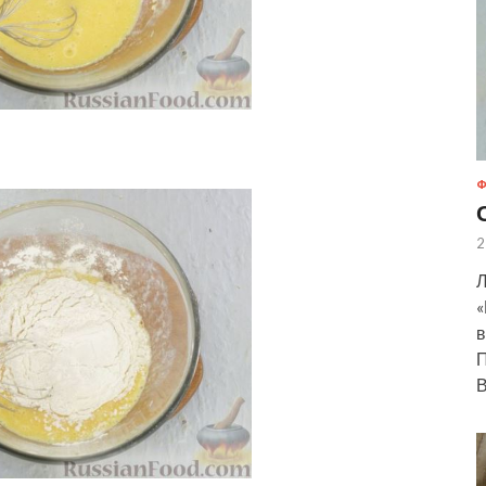
Ф
2
Л
«
в
П
В