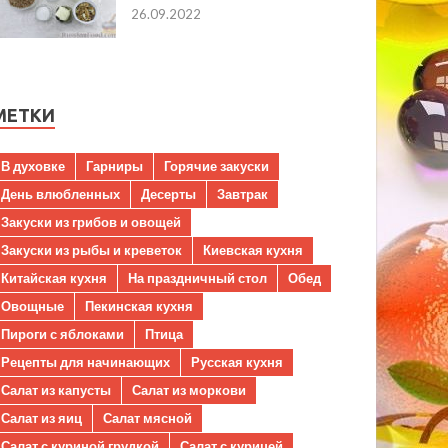
26.09.2022
МЕТКИ
В духовке
Гарниры
Горячие закуски
День влюбленных
Десерты
Завтрак
Закуски из грибов и овощей
Закуски из рыбы и креветок
Киевская кухня
Китайская кухня
На праздничный стол
Обед
Овощные
Пекинская кухня
Пироги с яблоками
Птица
Рецепты для начинающих
Русская кухня
Салат из капусты
Салат из моркови
Салат из яиц
Салат мясной
Салат с куриной грудкой
Салат с курицей