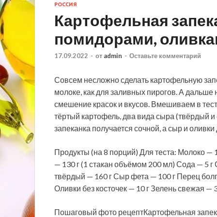
РОССИЯ
Картофельная запека
помидорами, оливка
17.09.2022
-
от
admin
-
Оставьте комментарий
Совсем несложно сделать картофельную запе
молоке, как для заливных пирогов. А дальше
смешение красок и вкусов. Вмешиваем в тесто
тёртый картофель, два вида сыра (твёрдый и 
запеканка получается сочной, а сыр и оливк
Продукты (на 8 порций) Для теста: Молоко — 
— 130 г (1 стакан объёмом 200 мл) Сода — 5 г
твёрдый — 160 г Сыр фета — 100 г Перец болг
Оливки без косточек — 10 г Зелень свежая — 3
Пошаговый фото рецептКартофельная запека