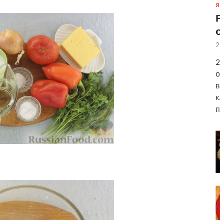
Я
2
2
о
в
к
п