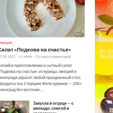
РАНЦИЯ
Салат «Подкова на счастье»
7.09.2022
-
от
admin
-
Оставьте комментарий
егкий в приготовлении и сытный салат
Подкова на счастье» из курицы, овощей и
инограда украсит любой праздничный стол.
родукты (на 2 порции) Филе куриное — 200 г
иноград без косточек …
Закуска в огурце — с
авокадо, семгой и