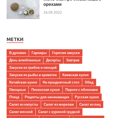
орехами
26.09.2022
МЕТКИ
В духовке
Гарниры
Горячие закуски
День влюбленных
Десерты
Завтрак
Закуски из грибов и овощей
Закуски из рыбы и креветок
Киевская кухня
Китайская кухня
На праздничный стол
Обед
Овощные
Пекинская кухня
Пироги с яблоками
Птица
Рецепты для начинающих
Русская кухня
Салат из капусты
Салат из моркови
Салат из яиц
Салат мясной
Салат с куриной грудкой