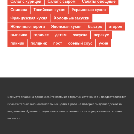
Салат с курицей
Салат с сыром
Салаты овощные
Свинина
Токийская кухня
Украинская кухня
Французская кухня
Холодные закуски
Яблочные пироги
Японская кухня
быстро
второе
выпечка
горячее
детям
закуска
перекус
пикник
полдник
пост
соевый соус
ужин
Все материалы на данном сайте взяты из открытых источников и предоставляются
исключительно в ознакомительных целях. Права на материалы принадлежат их
владельцам. Администрация сайта ответственности за содержание материала
не несет.