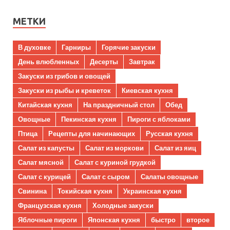
МЕТКИ
В духовке
Гарниры
Горячие закуски
День влюбленных
Десерты
Завтрак
Закуски из грибов и овощей
Закуски из рыбы и креветок
Киевская кухня
Китайская кухня
На праздничный стол
Обед
Овощные
Пекинская кухня
Пироги с яблоками
Птица
Рецепты для начинающих
Русская кухня
Салат из капусты
Салат из моркови
Салат из яиц
Салат мясной
Салат с куриной грудкой
Салат с курицей
Салат с сыром
Салаты овощные
Свинина
Токийская кухня
Украинская кухня
Французская кухня
Холодные закуски
Яблочные пироги
Японская кухня
быстро
второе