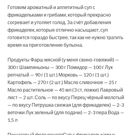
Готовим ароматный и аппетитный суп с
фрикадельками и грибами, который прекрасно
согревает и утоляет голод. За счёт добавления
фрикаделек, которые отлично насыщают, суп
готовится гораздо быстрее, так как не нужно тратить
время на приготовление бульона.
Продукты
Фарш мясной (у меня свино-говяжий) —
300 г Шампиньоны — 300 г Помидор — 100 г Лук
репчатый — 90 г (1 шт.) Морковь — 120 г (1 шт.)
Картофель — 270 г (2 шт.) Масло сливочное — 25 г
Масло растительное — 45 мл (3 ст. ложки) Лавровый
лист — 2 шт. Соль — по вкусу Перец чёрный молотый
— по вкусу Петрушка свежая (для фрикаделек) — 2-3
веточки Лук зеленый (для подачи) — 2-3 пера Вода —
1,5 л
Пошаговый фото рецептСуп с фрикадельками и