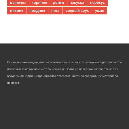
выпечка
горячее
детям
закуска
перекус
пикник
полдник
пост
соевый соус
ужин
Все материалы на данном сайте взяты из открытых источников и предоставляются
исключительно в ознакомительных целях. Права на материалы принадлежат их
владельцам. Администрация сайта ответственности за содержание материала
не несет.