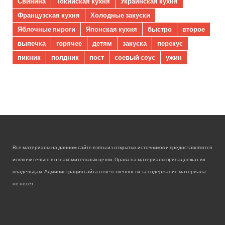
Свинина
Токийская кухня
Украинская кухня
Французская кухня
Холодные закуски
Яблочные пироги
Японская кухня
быстро
второе
выпечка
горячее
детям
закуска
перекус
пикник
полдник
пост
соевый соус
ужин
Все материалы на данном сайте взяты из открытых источников и предоставляются
исключительно в ознакомительных целях. Права на материалы принадлежат их
владельцам. Администрация сайта ответственности за содержание материала
не несет.