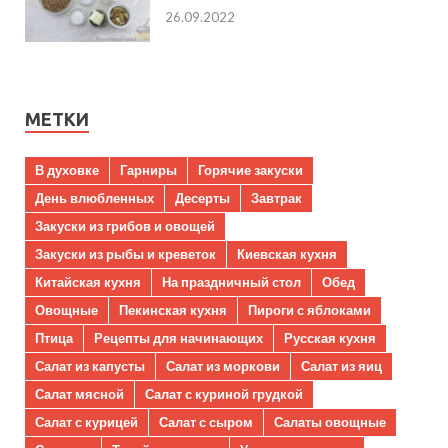
26.09.2022
МЕТКИ
В духовке
Гарниры
Горячие закуски
День влюбленных
Десерты
Завтрак
Закуски из грибов и овощей
Закуски из рыбы и креветок
Киевская кухня
Китайская кухня
На праздничный стол
Обед
Овощные
Пекинская кухня
Пироги с яблоками
Птица
Рецепты для начинающих
Русская кухня
Салат из капусты
Салат из моркови
Салат из яиц
Салат мясной
Салат с куриной грудкой
Салат с курицей
Салат с сыром
Салаты овощные