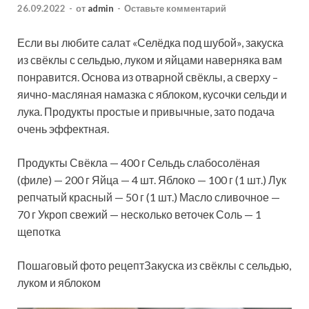
26.09.2022
-
от
admin
-
Оставьте комментарий
Если вы любите салат «Селёдка под шубой», закуска
из свёклы с сельдью, луком и яйцами наверняка вам
понравится. Основа из отварной свёклы, а сверху –
яично-масляная намазка с яблоком, кусочки сельди и
лука. Продукты простые и привычные, зато подача
очень эффектная.
Продукты Свёкла — 400 г Сельдь слабосолёная
(филе) — 200 г Яйца — 4 шт. Яблоко — 100 г (1 шт.) Лук
репчатый красный — 50 г (1 шт.) Масло сливочное —
70 г Укроп свежий — несколько веточек Соль — 1
щепотка
Пошаговый фото рецептЗакуска из свёклы с сельдью,
луком и яблоком