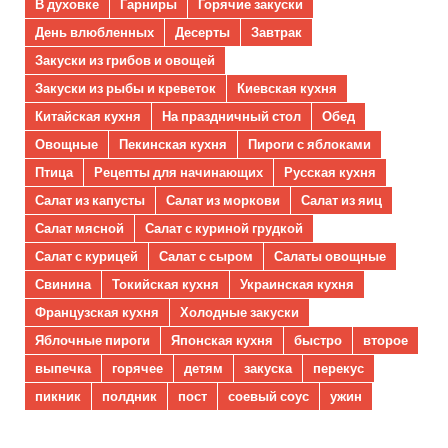
В духовке
Гарниры
Горячие закуски
День влюбленных
Десерты
Завтрак
Закуски из грибов и овощей
Закуски из рыбы и креветок
Киевская кухня
Китайская кухня
На праздничный стол
Обед
Овощные
Пекинская кухня
Пироги с яблоками
Птица
Рецепты для начинающих
Русская кухня
Салат из капусты
Салат из моркови
Салат из яиц
Салат мясной
Салат с куриной грудкой
Салат с курицей
Салат с сыром
Салаты овощные
Свинина
Токийская кухня
Украинская кухня
Французская кухня
Холодные закуски
Яблочные пироги
Японская кухня
быстро
второе
выпечка
горячее
детям
закуска
перекус
пикник
полдник
пост
соевый соус
ужин