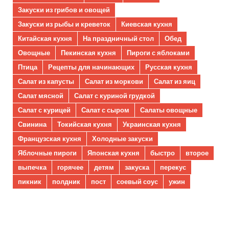
Закуски из грибов и овощей
Закуски из рыбы и креветок
Киевская кухня
Китайская кухня
На праздничный стол
Обед
Овощные
Пекинская кухня
Пироги с яблоками
Птица
Рецепты для начинающих
Русская кухня
Салат из капусты
Салат из моркови
Салат из яиц
Салат мясной
Салат с куриной грудкой
Салат с курицей
Салат с сыром
Салаты овощные
Свинина
Токийская кухня
Украинская кухня
Французская кухня
Холодные закуски
Яблочные пироги
Японская кухня
быстро
второе
выпечка
горячее
детям
закуска
перекус
пикник
полдник
пост
соевый соус
ужин