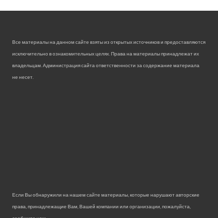
Все материалы на данном сайте взяты из открытых источников и предоставляются
исключительно в ознакомительных целях. Права на материалы принадлежат их
владельцам. Администрация сайта ответственности за содержание материала
не несет.
Если Вы обнаружили на нашем сайте материалы, которые нарушают авторские
права, принадлежащие Вам, Вашей компании или организации, пожалуйста,
сообщите нам.