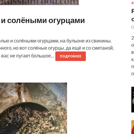
Я
 и солёными огурцами
О
2
ью и солёными огурцами, на бульоне из свинины.
о
ного, но вот солёные огурцы, да ещё и со сметаной,
в
ь вас не пугает большое…
ПОДРОБНЕЕ
к
п
п