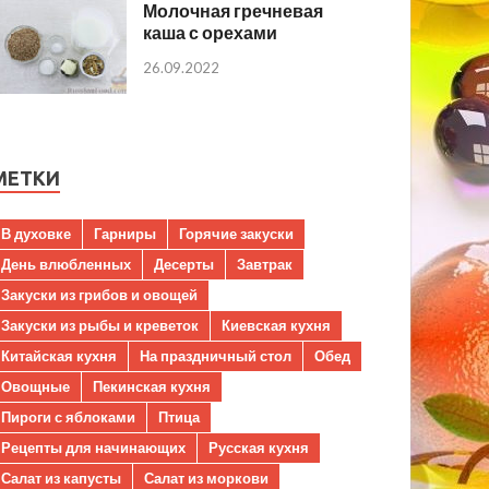
Молочная гречневая
каша с орехами
26.09.2022
МЕТКИ
В духовке
Гарниры
Горячие закуски
День влюбленных
Десерты
Завтрак
Закуски из грибов и овощей
Закуски из рыбы и креветок
Киевская кухня
Китайская кухня
На праздничный стол
Обед
Овощные
Пекинская кухня
Пироги с яблоками
Птица
Рецепты для начинающих
Русская кухня
Салат из капусты
Салат из моркови