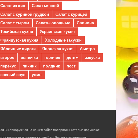
Салат из яиц
Салат мясной
Салат с куриной грудкой
Салат с курицей
Салат с сыром
Салаты овощные
Свинина
Токийская кухня
Украинская кухня
Французская кухня
Холодные закуски
Яблочные пироги
Японская кухня
быстро
второе
выпечка
горячее
детям
закуска
перекус
пикник
полдник
пост
соевый соус
ужин
сли Вы обнаружили на нашем сайте материалы, которые нарушают
вторские права, принадлежащие Вам, Вашей компании или