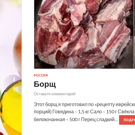
РОССИЯ
Борщ
Оставьте комментарий
Этот борщ я приготовил по «рецепту еврейско
порций) Говядина – 1,5 кг Сало – 150 г Свёкла 
белокочанная – 500 г Перец сладкий…
ПОДР