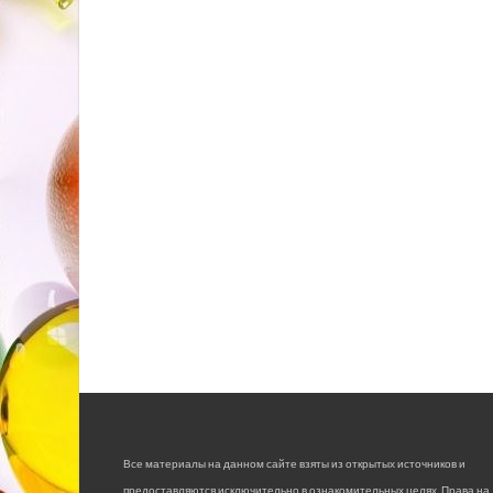
Все материалы на данном сайте взяты из открытых источников и
предоставляются исключительно в ознакомительных целях. Права на