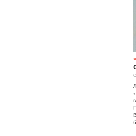
Ф
О
Л
«
в
П
В
б