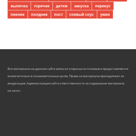
выпечка
горячее
детям
закуска
перекус
пикник
полдник
пост
соевый соус
ужин
Все материалы на данном сайте взяты из открытых источников и предоставляются
исключительно в ознакомительных целях. Права на материалы принадлежат их
владельцам. Администрация сайта ответственности за содержание материала
не несет.