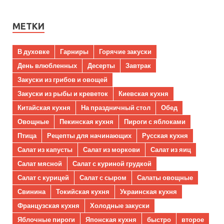
МЕТКИ
В духовке
Гарниры
Горячие закуски
День влюбленных
Десерты
Завтрак
Закуски из грибов и овощей
Закуски из рыбы и креветок
Киевская кухня
Китайская кухня
На праздничный стол
Обед
Овощные
Пекинская кухня
Пироги с яблоками
Птица
Рецепты для начинающих
Русская кухня
Салат из капусты
Салат из моркови
Салат из яиц
Салат мясной
Салат с куриной грудкой
Салат с курицей
Салат с сыром
Салаты овощные
Свинина
Токийская кухня
Украинская кухня
Французская кухня
Холодные закуски
Яблочные пироги
Японская кухня
быстро
второе