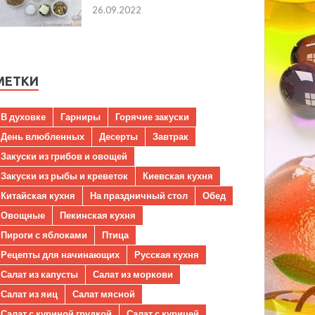
26.09.2022
МЕТКИ
В духовке
Гарниры
Горячие закуски
День влюбленных
Десерты
Завтрак
Закуски из грибов и овощей
Закуски из рыбы и креветок
Киевская кухня
Китайская кухня
На праздничный стол
Обед
Овощные
Пекинская кухня
Пироги с яблоками
Птица
Рецепты для начинающих
Русская кухня
Салат из капусты
Салат из моркови
Салат из яиц
Салат мясной
Салат с куриной грудкой
Салат с курицей