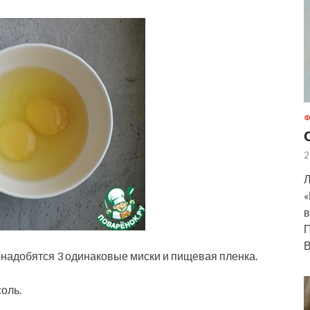
Ф
2
Л
«
в
П
В
надобятся 3 одинаковые миски и пищевая пленка.
соль.