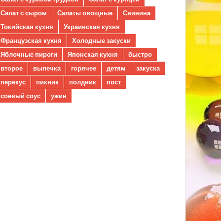
Салат с сыром
Салаты овощные
Свинина
Токийская кухня
Украинская кухня
Французская кухня
Холодные закуски
Яблочные пироги
Японская кухня
быстро
второе
выпечка
горячее
детям
закуска
перекус
пикник
полдник
пост
соевый соус
ужин