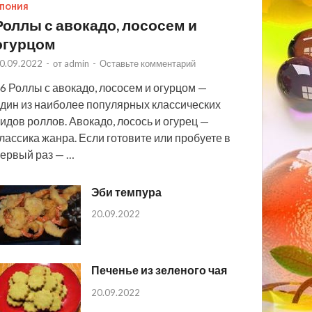
ПОНИЯ
Роллы с авокадо, лососем и
огурцом
0.09.2022
-
от
admin
-
Оставьте комментарий
6 Роллы с авокадо, лососем и огурцом —
дин из наиболее популярных классических
идов роллов. Авокадо, лосось и огурец —
лассика жанра. Если готовите или пробуете в
ервый раз — …
Эби темпура
20.09.2022
Печенье из зеленого чая
20.09.2022