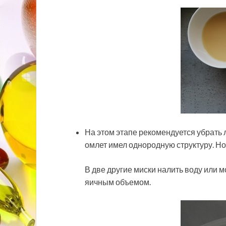
На этом этапе рекомендуется убрать л
омлет имел однородную структуру. Но
В две другие миски налить воду или м
яичным объемом.