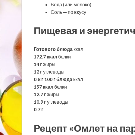
Вода (или молоко)
Соль — по вкусу
Пищевая и энергетич
Готового блюда
ккал
172.7 ккал
белки
14 г
жиры
12 г
углеводы
0.8 г
100 г блюда
ккал
157 ккал
белки
12.7 г
жиры
10.9 г
углеводы
0.7 г
Рецепт «Омлет на пар