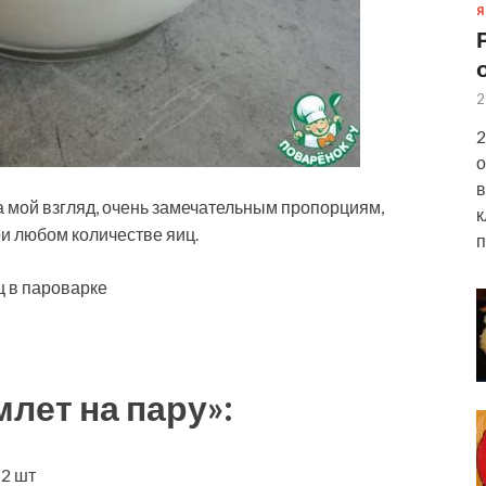
Я
2
2
о
в
а мой взгляд, очень замечательным пропорциям,
к
при любом количестве яиц.
п
ц в
пароварке
лет на пару»:
 2 шт