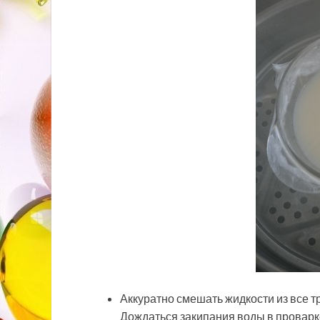
Аккуратно смешать жидкости из все т
Дождаться закипания воды в проварке