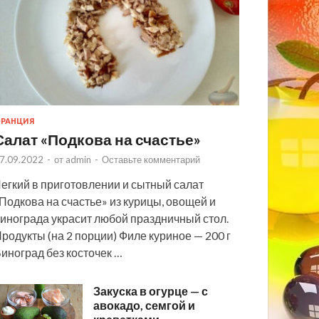
РАНЦИЯ
Салат «Подкова на счастье»
7.09.2022
-
от
admin
-
Оставьте комментарий
егкий в приготовлении и сытный салат
Подкова на счастье» из курицы, овощей и
инограда украсит любой праздничный стол.
родукты (на 2 порции) Филе куриное — 200 г
иноград без косточек …
Закуска в огурце — с
авокадо, семгой и