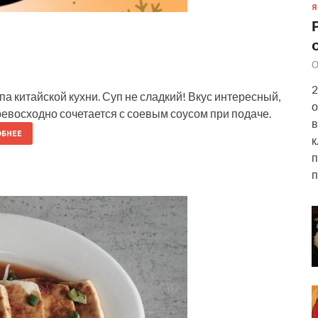
Я
О
2
а китайской кухни. Суп не сладкий! Вкус интересный,
о
евосходно сочетается с соевым соусом при подаче.
в
БНЕЕ
к
п
п