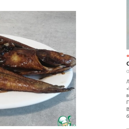
Ф
О
Л
«
в
П
В
б