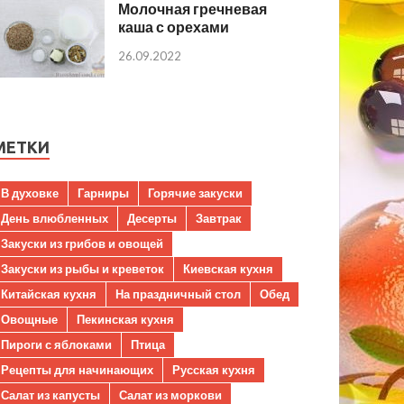
Молочная гречневая
каша с орехами
26.09.2022
МЕТКИ
В духовке
Гарниры
Горячие закуски
День влюбленных
Десерты
Завтрак
Закуски из грибов и овощей
Закуски из рыбы и креветок
Киевская кухня
Китайская кухня
На праздничный стол
Обед
Овощные
Пекинская кухня
Пироги с яблоками
Птица
Рецепты для начинающих
Русская кухня
Салат из капусты
Салат из моркови