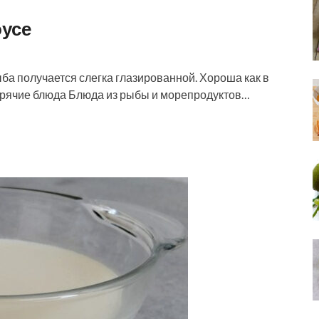
оусе
ыба получается слегка глазированной. Хороша как в
 Горячие блюда Блюда из рыбы и морепродуктов…