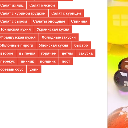
Салат из яиц
Салат мясной
Салат с куриной грудкой
Салат с курицей
Салат с сыром
Салаты овощные
Свинина
Токийская кухня
Украинская кухня
Французская кухня
Холодные закуски
Яблочные пироги
Японская кухня
быстро
второе
выпечка
горячее
детям
закуска
перекус
пикник
полдник
пост
соевый соус
ужин