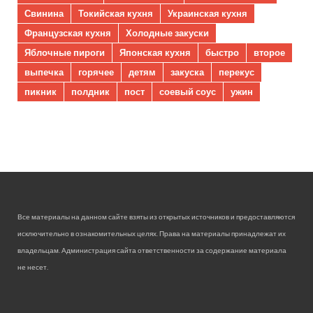
Свинина
Токийская кухня
Украинская кухня
Французская кухня
Холодные закуски
Яблочные пироги
Японская кухня
быстро
второе
выпечка
горячее
детям
закуска
перекус
пикник
полдник
пост
соевый соус
ужин
Все материалы на данном сайте взяты из открытых источников и предоставляются
исключительно в ознакомительных целях. Права на материалы принадлежат их
владельцам. Администрация сайта ответственности за содержание материала
не несет.