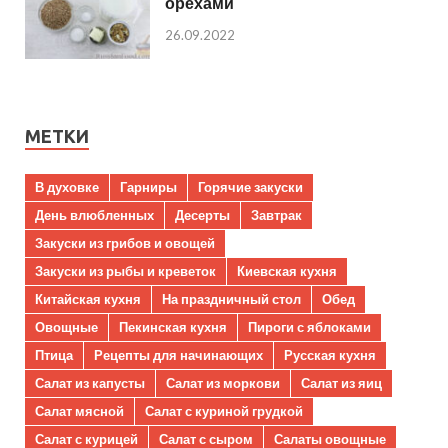
орехами
26.09.2022
МЕТКИ
В духовке
Гарниры
Горячие закуски
День влюбленных
Десерты
Завтрак
Закуски из грибов и овощей
Закуски из рыбы и креветок
Киевская кухня
Китайская кухня
На праздничный стол
Обед
Овощные
Пекинская кухня
Пироги с яблоками
Птица
Рецепты для начинающих
Русская кухня
Салат из капусты
Салат из моркови
Салат из яиц
Салат мясной
Салат с куриной грудкой
Салат с курицей
Салат с сыром
Салаты овощные