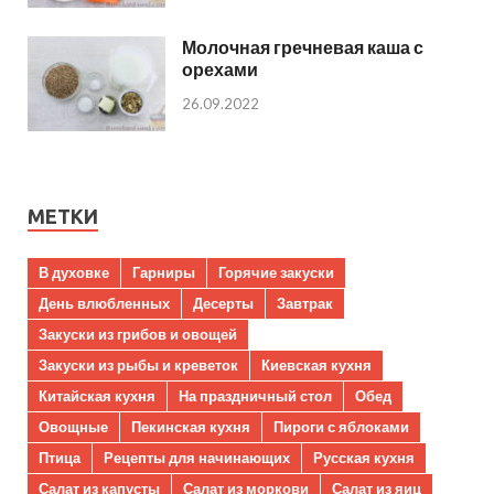
Молочная гречневая каша с
орехами
26.09.2022
МЕТКИ
В духовке
Гарниры
Горячие закуски
День влюбленных
Десерты
Завтрак
Закуски из грибов и овощей
Закуски из рыбы и креветок
Киевская кухня
Китайская кухня
На праздничный стол
Обед
Овощные
Пекинская кухня
Пироги с яблоками
Птица
Рецепты для начинающих
Русская кухня
Салат из капусты
Салат из моркови
Салат из яиц