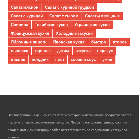
Салат мясной
Салат с куриной грудкой
Салат с курицей
Салат с сыром
Салаты овощные
Свинина
Токийская кухня
Украинская кухня
Французская кухня
Холодные закуски
Яблочные пироги
Японская кухня
быстро
второе
выпечка
горячее
детям
закуска
перекус
пикник
полдник
пост
соевый соус
ужин
Все материалы на данном сайте взяты из открытых источников и предоставляются
исключительно в ознакомительных целях. Права на материалы принадлежат их
владельцам. Администрация сайта ответственности за содержание материала
не несет.