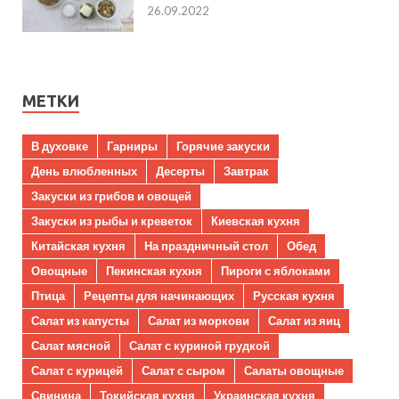
26.09.2022
МЕТКИ
В духовке
Гарниры
Горячие закуски
День влюбленных
Десерты
Завтрак
Закуски из грибов и овощей
Закуски из рыбы и креветок
Киевская кухня
Китайская кухня
На праздничный стол
Обед
Овощные
Пекинская кухня
Пироги с яблоками
Птица
Рецепты для начинающих
Русская кухня
Салат из капусты
Салат из моркови
Салат из яиц
Салат мясной
Салат с куриной грудкой
Салат с курицей
Салат с сыром
Салаты овощные
Свинина
Токийская кухня
Украинская кухня