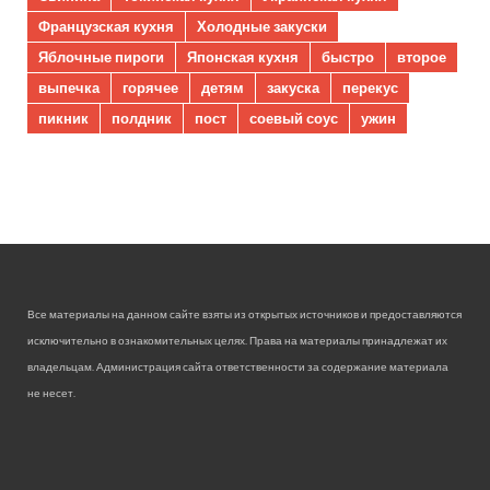
Французская кухня
Холодные закуски
Яблочные пироги
Японская кухня
быстро
второе
выпечка
горячее
детям
закуска
перекус
пикник
полдник
пост
соевый соус
ужин
Все материалы на данном сайте взяты из открытых источников и предоставляются
исключительно в ознакомительных целях. Права на материалы принадлежат их
владельцам. Администрация сайта ответственности за содержание материала
не несет.