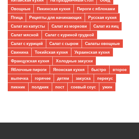
Китайская кухня
На праздничный стол
Обед
Овощные
Пекинская кухня
Пироги с яблоками
Птица
Рецепты для начинающих
Русская кухня
Салат из капусты
Салат из моркови
Салат из яиц
Салат мясной
Салат с куриной грудкой
Салат с курицей
Салат с сыром
Салаты овощные
Свинина
Токийская кухня
Украинская кухня
Французская кухня
Холодные закуски
Яблочные пироги
Японская кухня
быстро
второе
выпечка
горячее
детям
закуска
перекус
пикник
полдник
пост
соевый соус
ужин