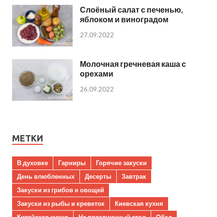
Слоёный салат с печенью,
яблоком и виноградом
27.09.2022
Молочная гречневая каша с
орехами
26.09.2022
МЕТКИ
В духовке
Гарниры
Горячие закуски
День влюбленных
Десерты
Завтрак
Закуски из грибов и овощей
Закуски из рыбы и креветок
Киевская кухня