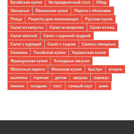
Китайская кухня
На праздничный стол
Обед
Овощные
Пекинская кухня
Пироги с яблоками
Птица
Рецепты для начинающих
Русская кухня
Салат из капусты
Салат из моркови
Салат из яиц
Салат мясной
Салат с куриной грудкой
Салат с курицей
Салат с сыром
Салаты овощные
Свинина
Токийская кухня
Украинская кухня
Французская кухня
Холодные закуски
Яблочные пироги
Японская кухня
быстро
второе
выпечка
горячее
детям
закуска
перекус
пикник
полдник
пост
соевый соус
ужин