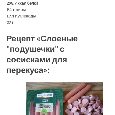
298.7 ккал
белки
9.1 г
жиры
17.1 г
углеводы
27 г
Рецепт «Слоеные
"подушечки" с
сосисками для
перекуса»: