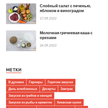
Слоёный салат с печенью,
яблоком и виноградом
27.09.2022
Молочная гречневая каша с
орехами
26.09.2022
МЕТКИ
В духовке
Гарниры
Горячие закуски
День влюбленных
Десерты
Завтрак
Закуски из грибов и овощей
Закуски из рыбы и креветок
Киевская кухня