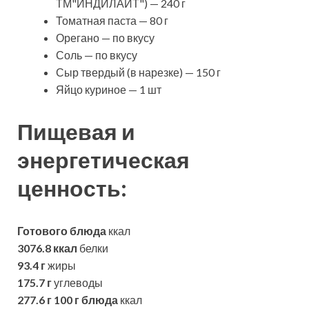
ТМ"ИНДИЛАЙТ") — 240 г
Томатная паста — 80 г
Орегано — по вкусу
Соль — по вкусу
Сыр твердый (в нарезке) — 150 г
Яйцо куриное — 1 шт
Пищевая и
энергетическая
ценность:
Готового блюда
ккал
3076.8 ккал
белки
93.4 г
жиры
175.7 г
углеводы
277.6 г
100 г блюда
ккал