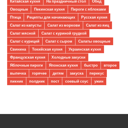
Китайская кухня
На праздничный стол
Обед
Овощные
Пекинская кухня
Пироги с яблоками
Птица
Рецепты для начинающих
Русская кухня
Салат из капусты
Салат из моркови
Салат из яиц
Салат мясной
Салат с куриной грудкой
Салат с курицей
Салат с сыром
Салаты овощные
Свинина
Токийская кухня
Украинская кухня
Французская кухня
Холодные закуски
Яблочные пироги
Японская кухня
быстро
второе
выпечка
горячее
детям
закуска
перекус
пикник
полдник
пост
соевый соус
ужин