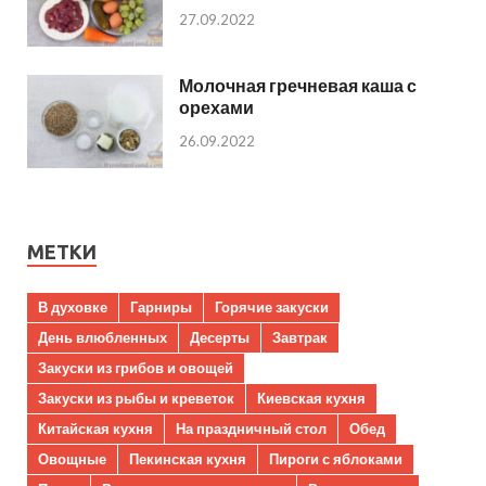
27.09.2022
Молочная гречневая каша с
орехами
26.09.2022
МЕТКИ
В духовке
Гарниры
Горячие закуски
День влюбленных
Десерты
Завтрак
Закуски из грибов и овощей
Закуски из рыбы и креветок
Киевская кухня
Китайская кухня
На праздничный стол
Обед
Овощные
Пекинская кухня
Пироги с яблоками