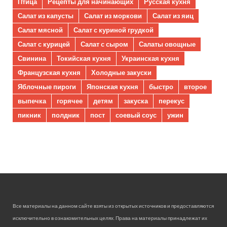
Птица
Рецепты для начинающих
Русская кухня
Салат из капусты
Салат из моркови
Салат из яиц
Салат мясной
Салат с куриной грудкой
Салат с курицей
Салат с сыром
Салаты овощные
Свинина
Токийская кухня
Украинская кухня
Французская кухня
Холодные закуски
Яблочные пироги
Японская кухня
быстро
второе
выпечка
горячее
детям
закуска
перекус
пикник
полдник
пост
соевый соус
ужин
Все материалы на данном сайте взяты из открытых источников и предоставляются
исключительно в ознакомительных целях. Права на материалы принадлежат их