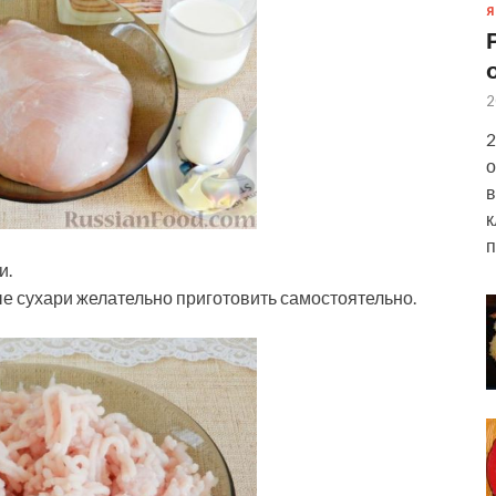
Я
2
2
о
в
к
п
и.
е сухари желательно приготовить самостоятельно.