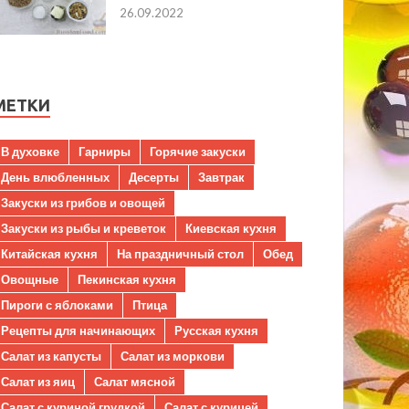
26.09.2022
МЕТКИ
В духовке
Гарниры
Горячие закуски
День влюбленных
Десерты
Завтрак
Закуски из грибов и овощей
Закуски из рыбы и креветок
Киевская кухня
Китайская кухня
На праздничный стол
Обед
Овощные
Пекинская кухня
Пироги с яблоками
Птица
Рецепты для начинающих
Русская кухня
Салат из капусты
Салат из моркови
Салат из яиц
Салат мясной
Салат с куриной грудкой
Салат с курицей