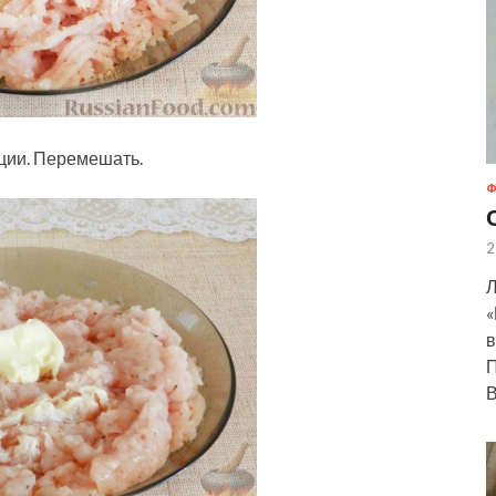
еции. Перемешать.
Ф
2
Л
«
в
П
В