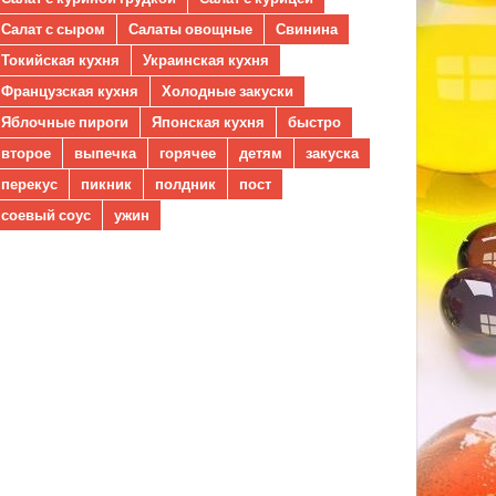
Салат с сыром
Салаты овощные
Свинина
Токийская кухня
Украинская кухня
Французская кухня
Холодные закуски
Яблочные пироги
Японская кухня
быстро
второе
выпечка
горячее
детям
закуска
перекус
пикник
полдник
пост
соевый соус
ужин