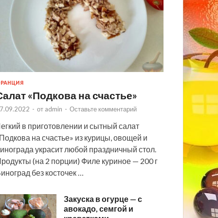
РАНЦИЯ
Салат «Подкова на счастье»
7.09.2022
-
от
admin
-
Оставьте комментарий
егкий в приготовлении и сытный салат
Подкова на счастье» из курицы, овощей и
инограда украсит любой праздничный стол.
родукты (на 2 порции) Филе куриное — 200 г
иноград без косточек …
Закуска в огурце — с
авокадо, семгой и