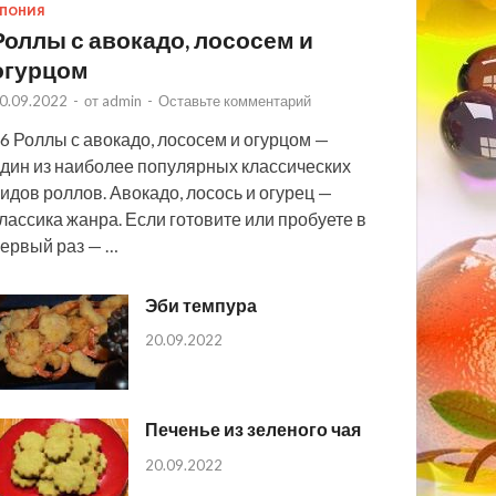
ПОНИЯ
Роллы с авокадо, лососем и
огурцом
0.09.2022
-
от
admin
-
Оставьте комментарий
6 Роллы с авокадо, лососем и огурцом —
дин из наиболее популярных классических
идов роллов. Авокадо, лосось и огурец —
лассика жанра. Если готовите или пробуете в
ервый раз — …
Эби темпура
20.09.2022
Печенье из зеленого чая
20.09.2022