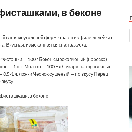
 фисташками, в беконе
ый в прямоугольной форме фарш из филе индейки с
а. Вкусная, изысканная мясная закуска.
г Фисташки — 100 г Бекон сырокопченый (нарезка) —
иное — 1 шт. Молоко — 100 мл Сухари панировочные —
 — 0,5-1 ч. ложки Чеснок сушеный — по вкусу Перец
 вкусу
 фисташками, в беконе