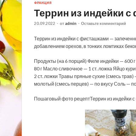
ФРАНЦИЯ
Террин из индейки с
20.09.2022
-
от
admin
-
Оставьте комментарий
Террин из индейки с фисташками — запеченн
добавлением орехов, в тонких ломтиках бекон
Продукты (на 6 порций) Филе индейки — 600 
80 г Масло
сливочное — 1 ст. ложка Яйцо кур
2 ст. ложки Травы пряные сухие (смесь трав)
молотый (смесь перцев) — по вкусу Соль — по
Пошаговый фото рецептТеррин из индейки с