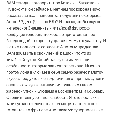
ВАМ сегодня поговорить про Китай и… баклажаны …
Ну во-о-т, и он сейчас начнет нам про коронавирус
рассказывать… – наверняка, подумали некоторые…
Ан-нет! Здесь (!) — про ЕДУ! И только, чтобы вкусно-
интересно!
Знаменитый китайский философ
Конфуций говорил, что хорошо приготовленное
блюдо подобно хорошо управляемому государству. И
я с ним полностью согласен! А потому предлагаю
ВАМ добавить в свой летний рацион что-то из
китайской кухни. Китайская кухня имеет свои
особенности, которые зависят от региона. Именно
поэтому она включает в себя самую разную палитру
вкусов, продуктов и блюд, начиная от пряных супов и
овощных закусок, заканчивая тушеным мясом,
жареной уткой и блюдами на основе трав и бобовых.
Овощи в темпуре – моя слабость. Я готов есть их в
каких угодно количествах несмотря на то, что они
готовятся во фритюре и не такие уж суперполезные.