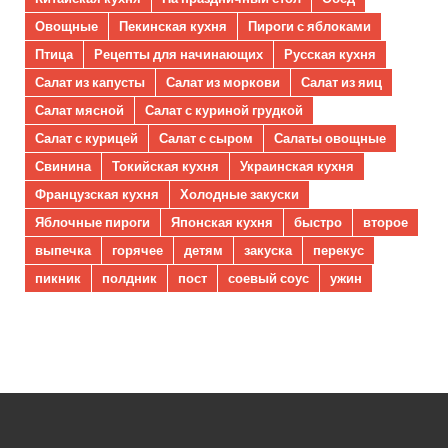
Овощные
Пекинская кухня
Пироги с яблоками
Птица
Рецепты для начинающих
Русская кухня
Салат из капусты
Салат из моркови
Салат из яиц
Салат мясной
Салат с куриной грудкой
Салат с курицей
Салат с сыром
Салаты овощные
Свинина
Токийская кухня
Украинская кухня
Французская кухня
Холодные закуски
Яблочные пироги
Японская кухня
быстро
второе
выпечка
горячее
детям
закуска
перекус
пикник
полдник
пост
соевый соус
ужин