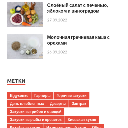
Слоёный салат с печенью,
яблоком и виноградом
27.09.2022
Молочная гречневая каша с
орехами
26.09.2022
МЕТКИ
В духовке
Гарниры
Горячие закуски
День влюбленных
Десерты
Завтрак
Закуски из грибов и овощей
Закуски из рыбы и креветок
Киевская кухня
Китайская кухня
На праздничный стол
Обед