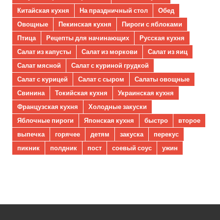
Китайская кухня
На праздничный стол
Обед
Овощные
Пекинская кухня
Пироги с яблоками
Птица
Рецепты для начинающих
Русская кухня
Салат из капусты
Салат из моркови
Салат из яиц
Салат мясной
Салат с куриной грудкой
Салат с курицей
Салат с сыром
Салаты овощные
Свинина
Токийская кухня
Украинская кухня
Французская кухня
Холодные закуски
Яблочные пироги
Японская кухня
быстро
второе
выпечка
горячее
детям
закуска
перекус
пикник
полдник
пост
соевый соус
ужин