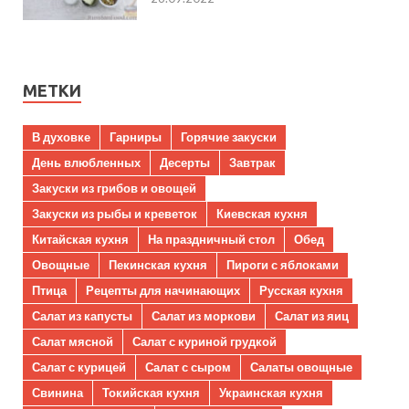
МЕТКИ
В духовке
Гарниры
Горячие закуски
День влюбленных
Десерты
Завтрак
Закуски из грибов и овощей
Закуски из рыбы и креветок
Киевская кухня
Китайская кухня
На праздничный стол
Обед
Овощные
Пекинская кухня
Пироги с яблоками
Птица
Рецепты для начинающих
Русская кухня
Салат из капусты
Салат из моркови
Салат из яиц
Салат мясной
Салат с куриной грудкой
Салат с курицей
Салат с сыром
Салаты овощные
Свинина
Токийская кухня
Украинская кухня