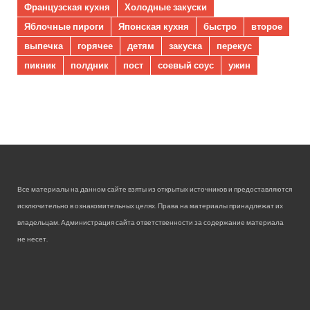
Французская кухня
Холодные закуски
Яблочные пироги
Японская кухня
быстро
второе
выпечка
горячее
детям
закуска
перекус
пикник
полдник
пост
соевый соус
ужин
Все материалы на данном сайте взяты из открытых источников и предоставляются
исключительно в ознакомительных целях. Права на материалы принадлежат их
владельцам. Администрация сайта ответственности за содержание материала
не несет.