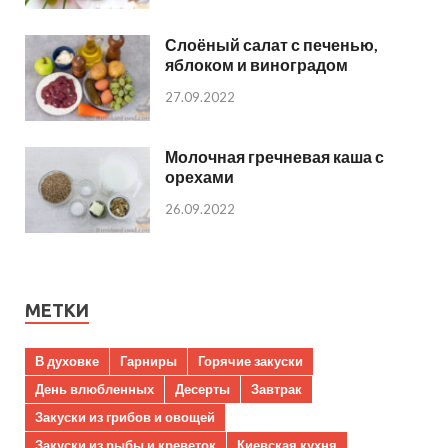
Слоёный салат с печенью,
яблоком и виноградом
27.09.2022
Молочная гречневая каша с
орехами
26.09.2022
МЕТКИ
В духовке
Гарниры
Горячие закуски
День влюбленных
Десерты
Завтрак
Закуски из грибов и овощей
Закуски из рыбы и креветок
Киевская кухня