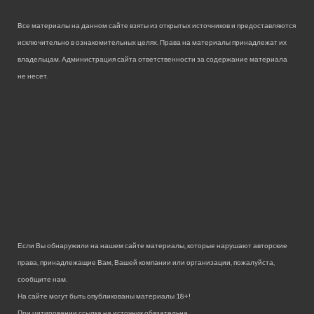
Все материалы на данном сайте взяты из открытых источников и предоставляются
исключительно в ознакомительных целях. Права на материалы принадлежат их
владельцам. Администрация сайта ответственности за содержание материала
не несет.
Если Вы обнаружили на нашем сайте материалы, которые нарушают авторские
права, принадлежащие Вам, Вашей компании или организации, пожалуйста,
сообщите нам.
На сайте могут быть опубликованы материалы 18+!
При цитировании ссылка на источник обязательна.