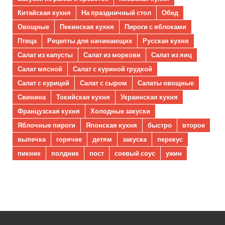
Китайская кухня
На праздничный стол
Обед
Овощные
Пекинская кухня
Пироги с яблоками
Птица
Рецепты для начинающих
Русская кухня
Салат из капусты
Салат из моркови
Салат из яиц
Салат мясной
Салат с куриной грудкой
Салат с курицей
Салат с сыром
Салаты овощные
Свинина
Токийская кухня
Украинская кухня
Французская кухня
Холодные закуски
Яблочные пироги
Японская кухня
быстро
второе
выпечка
горячее
детям
закуска
перекус
пикник
полдник
пост
соевый соус
ужин