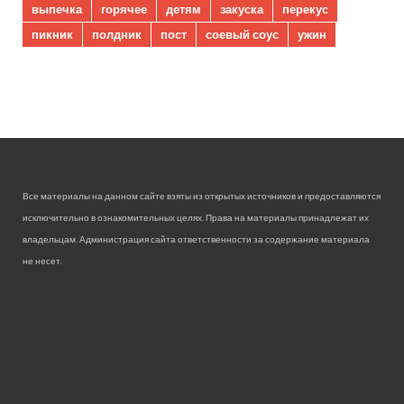
выпечка
горячее
детям
закуска
перекус
пикник
полдник
пост
соевый соус
ужин
Все материалы на данном сайте взяты из открытых источников и предоставляются
исключительно в ознакомительных целях. Права на материалы принадлежат их
владельцам. Администрация сайта ответственности за содержание материала
не несет.