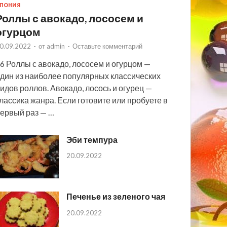
ПОНИЯ
Роллы с авокадо, лососем и
огурцом
0.09.2022
-
от
admin
-
Оставьте комментарий
6 Роллы с авокадо, лососем и огурцом —
дин из наиболее популярных классических
идов роллов. Авокадо, лосось и огурец —
лассика жанра. Если готовите или пробуете в
ервый раз — …
Эби темпура
20.09.2022
Печенье из зеленого чая
20.09.2022