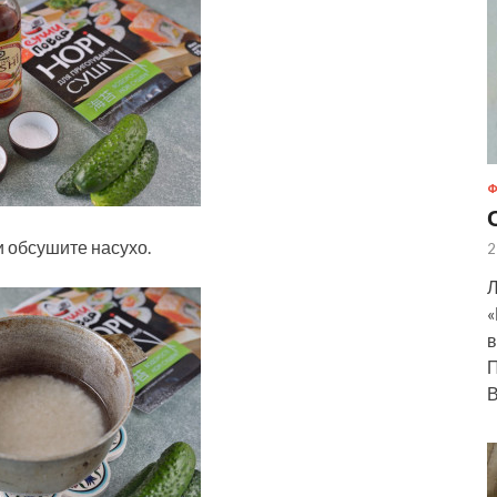
Ф
 обсушите насухо.
2
Л
«
в
П
В