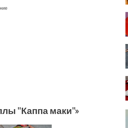
ание
ллы "Каппа маки"»