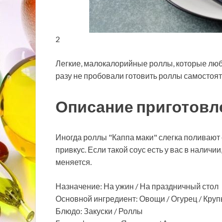
2
Легкие, малокалорийные роллы, которые любя
разу не пробовали готовить роллы самостояте
Описание приготовл
Иногда роллы "Каппа маки" слегка поливают 
привкус. Если такой соус есть у вас в наличи
меняется.
Назначение: На ужин / На праздничный стол
Основной ингредиент: Овощи / Огурец / Круп
Блюдо: Закуски / Роллы