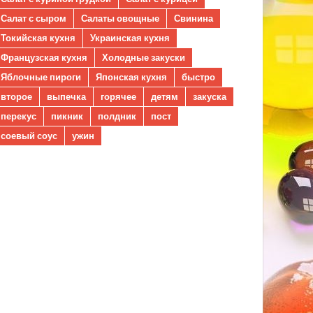
Салат с сыром
Салаты овощные
Свинина
Токийская кухня
Украинская кухня
Французская кухня
Холодные закуски
Яблочные пироги
Японская кухня
быстро
второе
выпечка
горячее
детям
закуска
перекус
пикник
полдник
пост
соевый соус
ужин