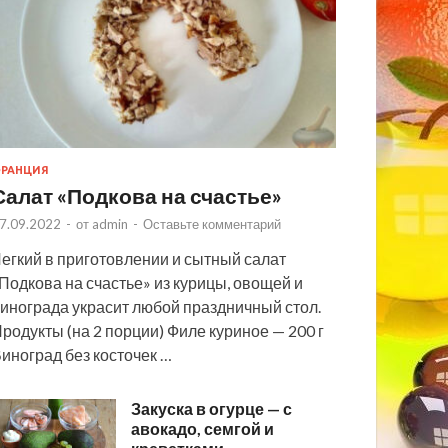
РАНЦИЯ
Салат «Подкова на счастье»
7.09.2022
-
от
admin
-
Оставьте комментарий
егкий в приготовлении и сытный салат
Подкова на счастье» из курицы, овощей и
инограда украсит любой праздничный стол.
родукты (на 2 порции) Филе куриное — 200 г
иноград без косточек …
Закуска в огурце — с
авокадо, семгой и