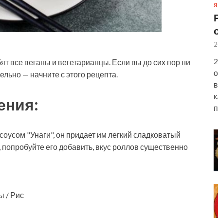
Я
2
2
т все веганы и вегетарианцы. Если вы до сих пор ни
о
льно — начните с этого рецепта.
в
к
ения:
п
соусом "Унаги", он придает им легкий сладковатый
и, попробуйте его добавить, вкус роллов существенно
ы / Рис