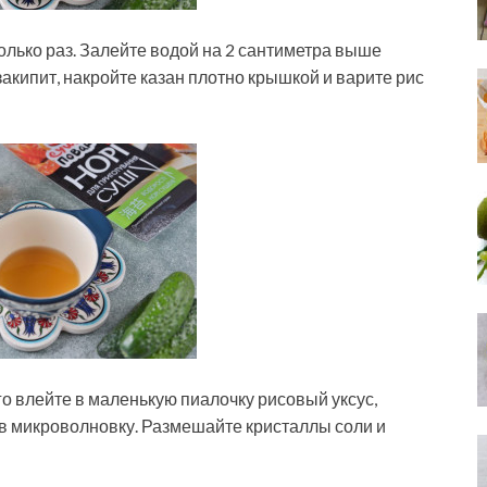
олько раз. Залейте водой на 2 сантиметра выше
 закипит, накройте казан плотно крышкой и варите рис
ого влейте в маленькую пиалочку рисовый уксус,
д в микроволновку. Размешайте кристаллы соли и