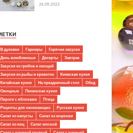
26.09.2022
МЕТКИ
В духовке
Гарниры
Горячие закуски
День влюбленных
Десерты
Завтрак
Закуски из грибов и овощей
Закуски из рыбы и креветок
Киевская кухня
Китайская кухня
На праздничный стол
Обед
Овощные
Пекинская кухня
Пироги с яблоками
Птица
Рецепты для начинающих
Русская кухня
Салат из капусты
Салат из моркови
Салат из яиц
Салат мясной
Салат с куриной грудкой
Салат с курицей