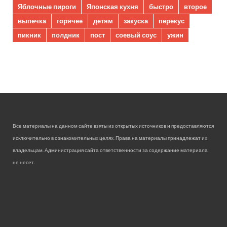
Яблочные пироги
Японская кухня
быстро
второе
выпечка
горячее
детям
закуска
перекус
пикник
полдник
пост
соевый соус
ужин
Все материалы на данном сайте взяты из открытых источников и предоставляются
исключительно в ознакомительных целях. Права на материалы принадлежат их
владельцам. Администрация сайта ответственности за содержание материала
не несет.