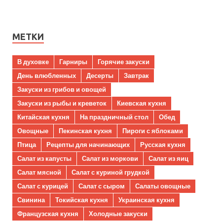
МЕТКИ
В духовке
Гарниры
Горячие закуски
День влюбленных
Десерты
Завтрак
Закуски из грибов и овощей
Закуски из рыбы и креветок
Киевская кухня
Китайская кухня
На праздничный стол
Обед
Овощные
Пекинская кухня
Пироги с яблоками
Птица
Рецепты для начинающих
Русская кухня
Салат из капусты
Салат из моркови
Салат из яиц
Салат мясной
Салат с куриной грудкой
Салат с курицей
Салат с сыром
Салаты овощные
Свинина
Токийская кухня
Украинская кухня
Французская кухня
Холодные закуски