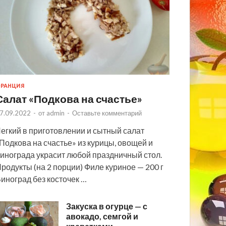
РАНЦИЯ
Салат «Подкова на счастье»
7.09.2022
-
от
admin
-
Оставьте комментарий
егкий в приготовлении и сытный салат
Подкова на счастье» из курицы, овощей и
инограда украсит любой праздничный стол.
родукты (на 2 порции) Филе куриное — 200 г
иноград без косточек …
Закуска в огурце — с
авокадо, семгой и