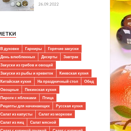
26.09.2022
МЕТКИ
В духовке
Гарниры
Горячие закуски
День влюбленных
Десерты
Завтрак
Закуски из грибов и овощей
Закуски из рыбы и креветок
Киевская кухня
Китайская кухня
На праздничный стол
Обед
Овощные
Пекинская кухня
Пироги с яблоками
Птица
Рецепты для начинающих
Русская кухня
Салат из капусты
Салат из моркови
Салат из яиц
Салат мясной
Салат с куриной грудкой
Салат с курицей