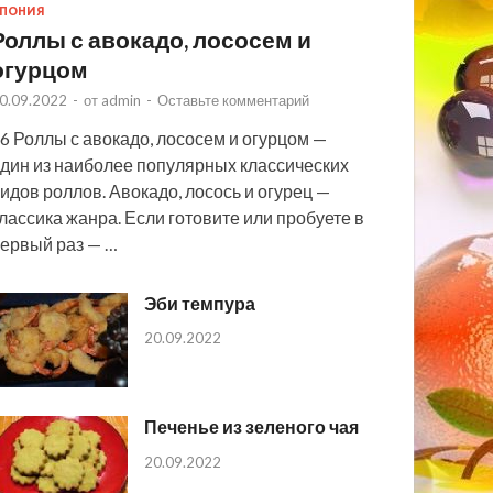
ПОНИЯ
Роллы с авокадо, лососем и
огурцом
0.09.2022
-
от
admin
-
Оставьте комментарий
6 Роллы с авокадо, лососем и огурцом —
дин из наиболее популярных классических
идов роллов. Авокадо, лосось и огурец —
лассика жанра. Если готовите или пробуете в
ервый раз — …
Эби темпура
20.09.2022
Печенье из зеленого чая
20.09.2022