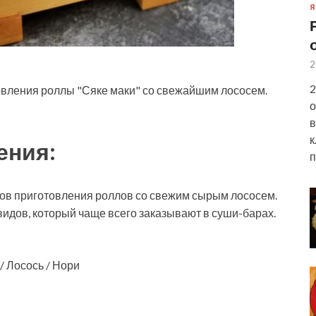
Я
2
2
овления роллы "Сяке маки" со свежайшим лососем.
о
в
к
ения:
п
бов приготовления роллов со свежим сырым лососем.
идов, который чаще всего заказывают в суши-барах.
/ Лосось / Нори