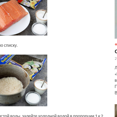
о списку.
Ф
2
Л
«
в
П
В
истой воды, залейте холодной водой в пропорции 1 к 2.