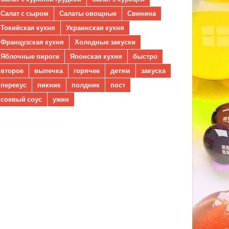
Салат с сыром
Салаты овощные
Свинина
Токийская кухня
Украинская кухня
Французская кухня
Холодные закуски
Яблочные пироги
Японская кухня
быстро
второе
выпечка
горячее
детям
закуска
перекус
пикник
полдник
пост
соевый соус
ужин