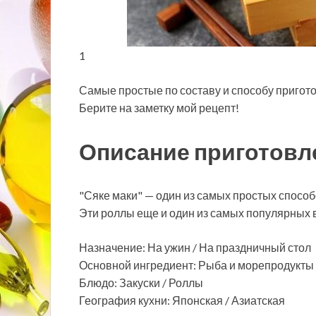
1
Самые простые по составу и способу пригот
Берите на заметку мой рецепт!
Описание приготовл
"Сяке маки" — один из самых простых спосо
Эти роллы еще и один из самых популярных в
Назначение: На ужин / На праздничный стол
Основной ингредиент: Рыба и морепродукты 
Блюдо: Закуски / Роллы
География кухни: Японская / Азиатская