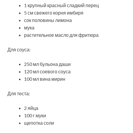
1 крупный красный сладкий перец
5 см свежего корня имбиря
сок половины лимона
мука
растительное масло для фритюра
Для соуса:
250 мл бульона даши
120 мл соевого соуса
100 мл вина мирин
Для теста:
2 яйца
100 г муки
щепотка соли