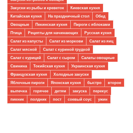
Закуски из рыбы и креветок
Киевская кухня
Китайская кухня
На праздничный стол
Обед
Овощные
Пекинская кухня
Пироги с яблоками
Птица
Рецепты для начинающих
Русская кухня
Салат из капусты
Салат из моркови
Салат из яиц
Салат мясной
Салат с куриной грудкой
Салат с курицей
Салат с сыром
Салаты овощные
Свинина
Токийская кухня
Украинская кухня
Французская кухня
Холодные закуски
Яблочные пироги
Японская кухня
быстро
второе
выпечка
горячее
детям
закуска
перекус
пикник
полдник
пост
соевый соус
ужин