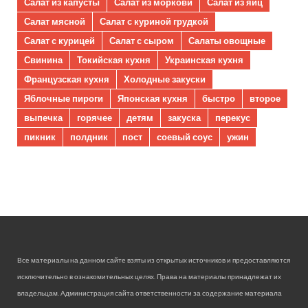
Салат из капусты
Салат из моркови
Салат из яиц
Салат мясной
Салат с куриной грудкой
Салат с курицей
Салат с сыром
Салаты овощные
Свинина
Токийская кухня
Украинская кухня
Французская кухня
Холодные закуски
Яблочные пироги
Японская кухня
быстро
второе
выпечка
горячее
детям
закуска
перекус
пикник
полдник
пост
соевый соус
ужин
Все материалы на данном сайте взяты из открытых источников и предоставляются
исключительно в ознакомительных целях. Права на материалы принадлежат их
владельцам. Администрация сайта ответственности за содержание материала