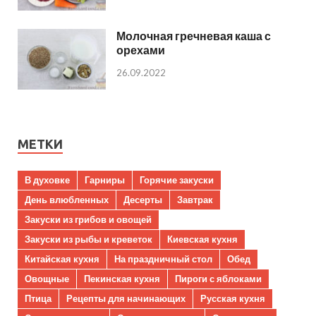
Молочная гречневая каша с
орехами
26.09.2022
МЕТКИ
В духовке
Гарниры
Горячие закуски
День влюбленных
Десерты
Завтрак
Закуски из грибов и овощей
Закуски из рыбы и креветок
Киевская кухня
Китайская кухня
На праздничный стол
Обед
Овощные
Пекинская кухня
Пироги с яблоками
Птица
Рецепты для начинающих
Русская кухня