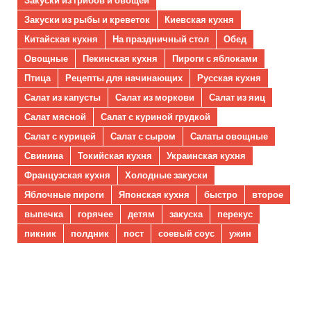
Закуски из грибов и овощей
Закуски из рыбы и креветок
Киевская кухня
Китайская кухня
На праздничный стол
Обед
Овощные
Пекинская кухня
Пироги с яблоками
Птица
Рецепты для начинающих
Русская кухня
Салат из капусты
Салат из моркови
Салат из яиц
Салат мясной
Салат с куриной грудкой
Салат с курицей
Салат с сыром
Салаты овощные
Свинина
Токийская кухня
Украинская кухня
Французская кухня
Холодные закуски
Яблочные пироги
Японская кухня
быстро
второе
выпечка
горячее
детям
закуска
перекус
пикник
полдник
пост
соевый соус
ужин