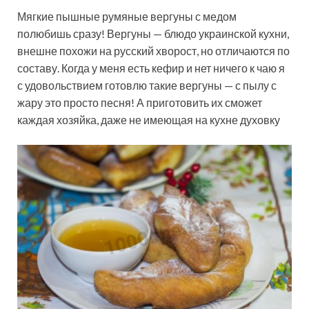
Мягкие пышные румяные вергуны с медом
полюбишь сразу! Вергуны — блюдо украинской кухни,
внешне похожи на русский хворост, но отличаются по
составу. Когда у меня есть кефир и нет ничего к чаю я
с удовольствием готовлю такие вергуны — с пылу с
жару это просто песня! А приготовить их сможет
каждая хозяйка, даже не имеющая на кухне духовку