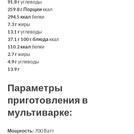
91.8 г
углеводы
259.8 г
Порции
ккал
294.5 ккал
белки
7.3 г
жиры
13.1 г
углеводы
37.1 г
100 г блюда
ккал
110.2 ккал
белки
2.7 г
жиры
4.9 г
углеводы
13.9 г
Параметры
приготовления в
мультиварке:
Мощность:
700 Ватт