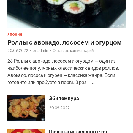
ЯПОНИЯ
Роллы с авокадо, лососем и огурцом
20.09.2022
-
от
admin
-
Оставьте комментарий
26 Роллы с авокадо, лососем и огурцом — один из
наиболее популярных классических видов роллов.
Авокадо, лосось и огурец — классика жанра. Если
готовите или пробуете в первый раз — …
Эби темпура
20.09.2022
Печенье из зеленого чая