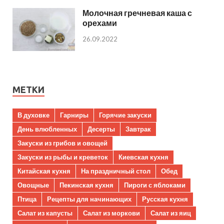
Молочная гречневая каша с
орехами
26.09.2022
МЕТКИ
В духовке
Гарниры
Горячие закуски
День влюбленных
Десерты
Завтрак
Закуски из грибов и овощей
Закуски из рыбы и креветок
Киевская кухня
Китайская кухня
На праздничный стол
Обед
Овощные
Пекинская кухня
Пироги с яблоками
Птица
Рецепты для начинающих
Русская кухня
Салат из капусты
Салат из моркови
Салат из яиц