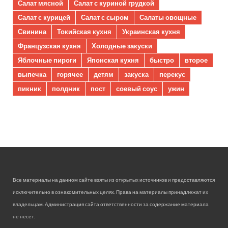
Салат мясной
Салат с куриной грудкой
Салат с курицей
Салат с сыром
Салаты овощные
Свинина
Токийская кухня
Украинская кухня
Французская кухня
Холодные закуски
Яблочные пироги
Японская кухня
быстро
второе
выпечка
горячее
детям
закуска
перекус
пикник
полдник
пост
соевый соус
ужин
Все материалы на данном сайте взяты из открытых источников и предоставляются
исключительно в ознакомительных целях. Права на материалы принадлежат их
владельцам. Администрация сайта ответственности за содержание материала
не несет.