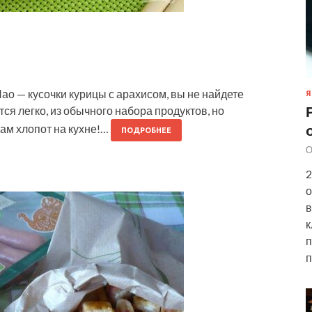
Пао — кусочки курицы с арахисом, вы не найдете
Я
тся легко, из обычного набора продуктов, но
вам хлопот на кухне!…
ПОДРОБНЕЕ
О
2
о
в
к
п
п