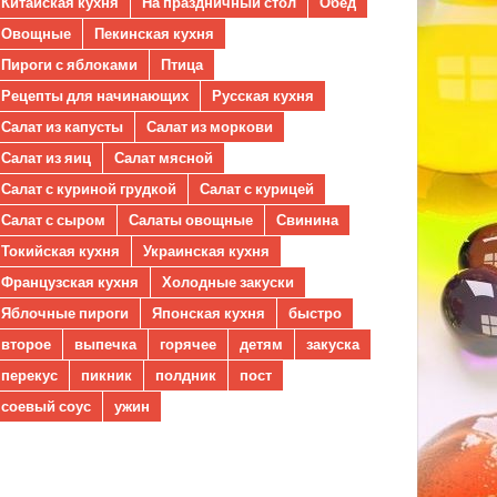
Китайская кухня
На праздничный стол
Обед
Овощные
Пекинская кухня
Пироги с яблоками
Птица
Рецепты для начинающих
Русская кухня
Салат из капусты
Салат из моркови
Салат из яиц
Салат мясной
Салат с куриной грудкой
Салат с курицей
Салат с сыром
Салаты овощные
Свинина
Токийская кухня
Украинская кухня
Французская кухня
Холодные закуски
Яблочные пироги
Японская кухня
быстро
второе
выпечка
горячее
детям
закуска
перекус
пикник
полдник
пост
соевый соус
ужин