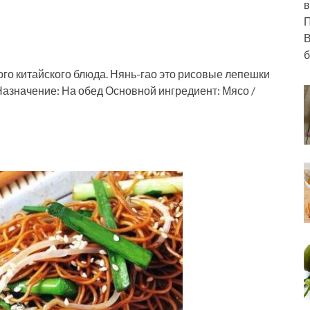
в
П
В
б
о китайского блюда. Нянь-гао это рисовые лепешки
Назначение: На обед Основной ингредиент: Мясо /