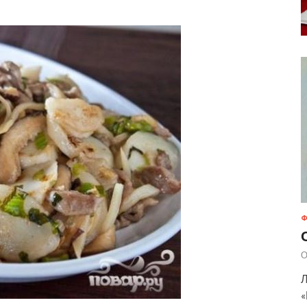
Ф
О
Л
«